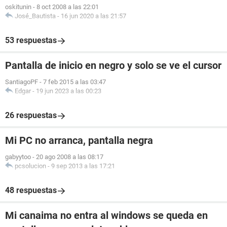
oskitunin
-
8 oct 2008 a las 22:01
José_Bautista
-
16 jun 2020 a las 21:57
53 respuestas
Pantalla de inicio en negro y solo se ve el cursor
SantiagoPF
-
7 feb 2015 a las 03:47
Edgar
-
19 jun 2023 a las 00:23
26 respuestas
Mi PC no arranca, pantalla negra
gabyytoo
-
20 ago 2008 a las 08:17
pcsolucion
-
9 sep 2013 a las 17:21
48 respuestas
Mi canaima no entra al windows se queda en