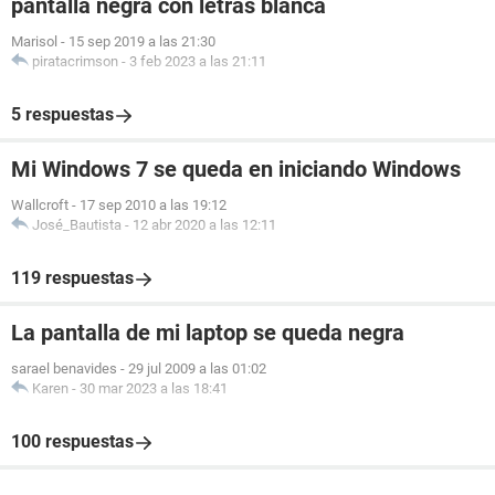
pantalla negra con letras blanca
Marisol
-
15 sep 2019 a las 21:30
piratacrimson
-
3 feb 2023 a las 21:11
5 respuestas
Mi Windows 7 se queda en iniciando Windows
Wallcroft
-
17 sep 2010 a las 19:12
José_Bautista
-
12 abr 2020 a las 12:11
119 respuestas
La pantalla de mi laptop se queda negra
sarael benavides
-
29 jul 2009 a las 01:02
Karen
-
30 mar 2023 a las 18:41
100 respuestas