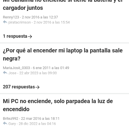
cargador juntos
Renny123
-
2 nov 2016 a las 12:37
piratacrimson
-
2 nov 2016 a las 15:54
1 respuesta
¿Por qué al encender mi laptop la pantalla sale
negra?
MariaJosè_0303
-
6 ene 2011 a las 01:49
Jose
-
22 abr 2023 a las 09:00
207 respuestas
Mi PC no enciende, solo parpadea la luz de
encendido
Britez992
-
22 mar 2016 a las 18:11
Gary
-
28 dic 2022 a las 04:16