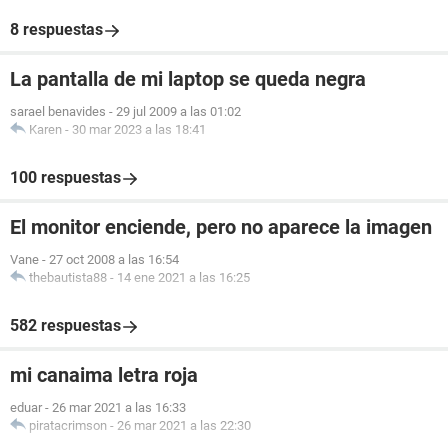
8 respuestas
La pantalla de mi laptop se queda negra
sarael benavides
-
29 jul 2009 a las 01:02
Karen
-
30 mar 2023 a las 18:41
100 respuestas
El monitor enciende, pero no aparece la imagen
Vane
-
27 oct 2008 a las 16:54
thebautista88
-
14 ene 2021 a las 16:25
582 respuestas
mi canaima letra roja
eduar
-
26 mar 2021 a las 16:33
piratacrimson
-
26 mar 2021 a las 22:30