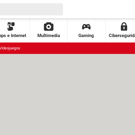
ps e Internet
Multimedia
Gaming
Cibersegurid
Videojuegos