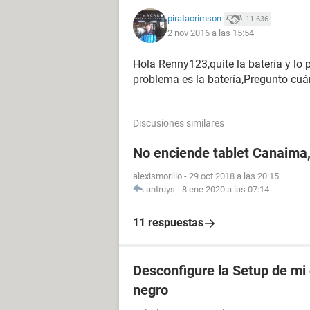
piratacrimson
11.636
2 nov 2016 a las 15:54
Hola Renny123,quite la batería y lo p
problema es la batería,Pregunto cuá
Discusiones similares
No enciende tablet Canaima,
alexismorillo
-
29 oct 2018 a las 20:15
antruys
-
8 ene 2020 a las 07:14
11 respuestas
Desconfigure la Setup de mi
negro