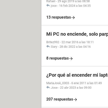
Rafael
-
29 ago 2019 a las 08:58
jose
-
16 feb 2024 a las 04:35
13 respuestas
Mi PC no enciende, solo par
Britez992
-
22 mar 2016 a las 18:11
Gary
-
28 dic 2022 a las 04:16
8 respuestas
¿Por qué al encender mi lapt
MariaJosè_0303
-
6 ene 2011 a las 01:49
Jose
-
22 abr 2023 a las 09:00
207 respuestas