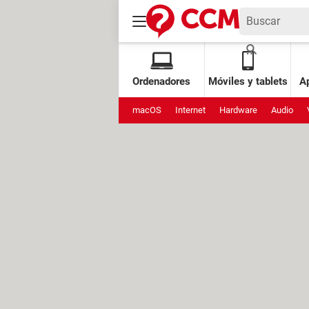
Ordenadores
Móviles y tablets
Ap
macOS
Internet
Hardware
Audio