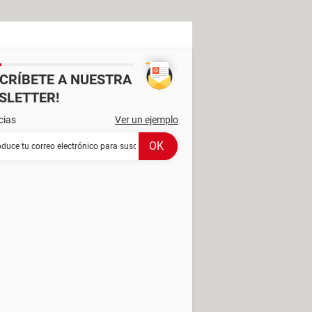
SCRÍBETE A NUESTRA
SLETTER!
cias
Ver un ejemplo