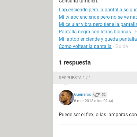
Consulta también:
Lap enciende pero la pantalla se qu
Mi tv aoc enciende pero no se ve na
Mi celular vibra pero tiene la panta
Pantalla negra con letras blancas
-
F
Mi laptop enciende y queda pantall
Como voltear la pantalla
- Guide
1 respuesta
RESPUESTA 1 / 1
Guerreroo
52
6 mar 2013 a las 02:44
Puede ser el flex, o las lamparas c