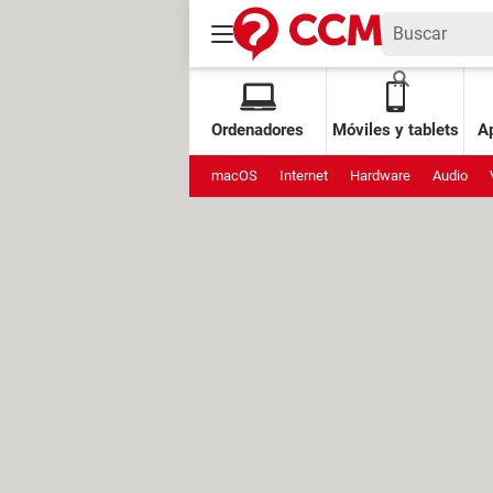
Ordenadores
Móviles y tablets
Ap
macOS
Internet
Hardware
Audio