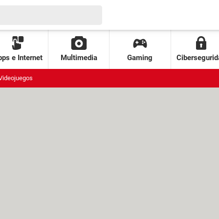
ps e Internet
Multimedia
Gaming
Cibersegurid
Videojuegos