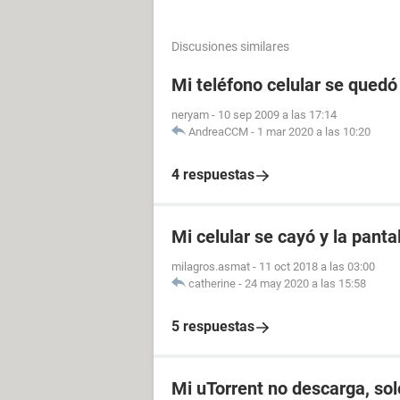
Discusiones similares
Mi teléfono celular se quedó
neryam
-
10 sep 2009 a las 17:14
AndreaCCM
-
1 mar 2020 a las 10:20
4 respuestas
Mi celular se cayó y la panta
milagros.asmat
-
11 oct 2018 a las 03:00
catherine
-
24 may 2020 a las 15:58
5 respuestas
Mi uTorrent no descarga, so