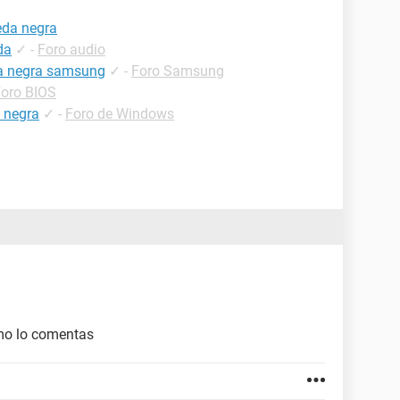
eda negra
da
✓
-
Foro audio
lla negra samsung
✓
-
Foro Samsung
oro BIOS
a negra
✓
-
Foro de Windows
omo lo comentas