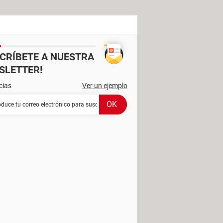
SCRÍBETE A NUESTRA
SLETTER!
cias
Ver un ejemplo