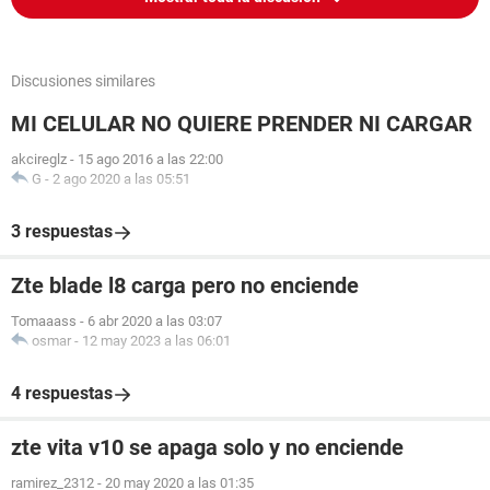
Discusiones similares
MI CELULAR NO QUIERE PRENDER NI CARGAR
akcireglz
-
15 ago 2016 a las 22:00
G
-
2 ago 2020 a las 05:51
3 respuestas
Zte blade l8 carga pero no enciende
Tomaaass
-
6 abr 2020 a las 03:07
osmar
-
12 may 2023 a las 06:01
4 respuestas
zte vita v10 se apaga solo y no enciende
ramirez_2312
-
20 may 2020 a las 01:35