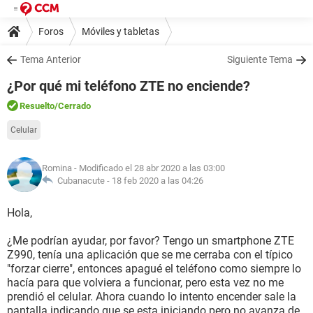
Foros
Móviles y tabletas
Tema Anterior
Siguiente Tema
¿Por qué mi teléfono ZTE no enciende?
Resuelto
/Cerrado
Celular
Romina
- Modificado el 28 abr 2020 a las 03:00
Cubanacute -
18 feb 2020 a las 04:26
Hola,
¿Me podrían ayudar, por favor? Tengo un smartphone ZTE
Z990, tenía una aplicación que se me cerraba con el típico
"forzar cierre", entonces apagué el teléfono como siempre lo
hacía para que volviera a funcionar, pero esta vez no me
prendió el celular. Ahora cuando lo intento encender sale la
pantalla indicando que se esta iniciando pero no avanza de