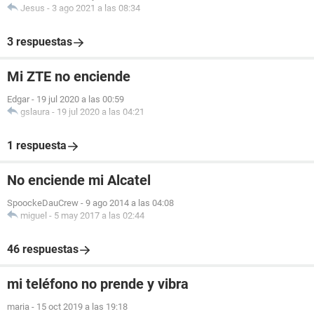
Jesus
-
3 ago 2021 a las 08:34
3 respuestas
Mi ZTE no enciende
Edgar
-
19 jul 2020 a las 00:59
gslaura
-
19 jul 2020 a las 04:21
1 respuesta
No enciende mi Alcatel
SpoockeDauCrew
-
9 ago 2014 a las 04:08
miguel
-
5 may 2017 a las 02:44
46 respuestas
mi teléfono no prende y vibra
maria
-
15 oct 2019 a las 19:18