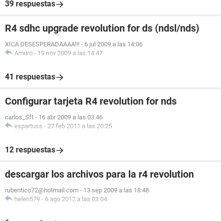
39 respuestas
R4 sdhc upgrade revolution for ds (ndsl/nds)
XICA DESESPERADAAAA!!!
-
6 jul 2009 a las 14:06
Amuro
-
19 nov 2009 a las 14:47
41 respuestas
Configurar tarjeta R4 revolution for nds
carlos_Sft
-
16 abr 2009 a las 03:46
espartuss
-
27 feb 2011 a las 20:25
12 respuestas
descargar los archivos para la r4 revolution
rubentico72@hotmail.com
-
13 sep 2009 a las 18:48
helen579
-
6 ago 2012 a las 03:04