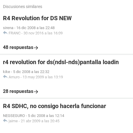
Discusiones similares
R4 Revolution for DS NEW
sirena
-
16 dic 2008 a las 22:48
FRANC
-
30 nov 2016 a las 16:09
48 respuestas
r4 revolution for ds(ndsl-nds)pantalla loadin
kike
-
5 dic 2008 a las 22:32
Amuro
-
13 may 2009 a las 13:19
28 respuestas
R4 SDHC, no consigo hacerla funcionar
NEGSEGURO
-
5 dic 2008 a las 12:14
jaime
-
21 abr 2009 a las 20:45