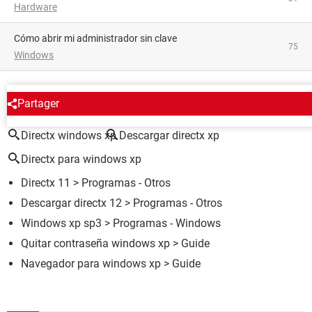
Hardware
Cómo abrir mi administrador sin clave
75
Windows
ALREDEDOR DEL MISMO TEMA
Partager
Directx windows xp
Descargar directx xp
Directx para windows xp
Directx 11
> Programas - Otros
Descargar directx 12
> Programas - Otros
Windows xp sp3
> Programas - Windows
Quitar contraseña windows xp
> Guide
Navegador para windows xp
> Guide