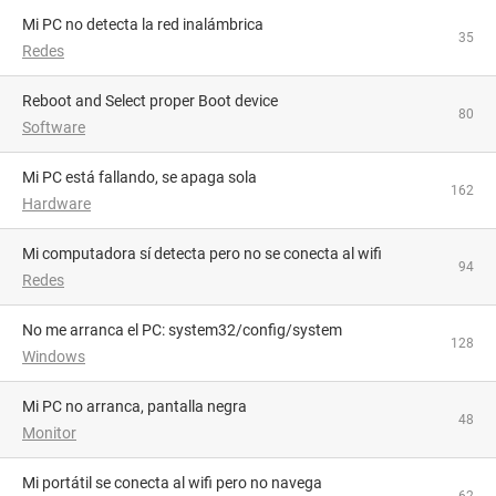
Mi PC no detecta la red inalámbrica
35
Redes
Reboot and Select proper Boot device
80
Software
Mi PC está fallando, se apaga sola
162
Hardware
Mi computadora sí detecta pero no se conecta al wifi
94
Redes
No me arranca el PC: system32/config/system
128
Windows
Mi PC no arranca, pantalla negra
48
Monitor
Mi portátil se conecta al wifi pero no navega
62