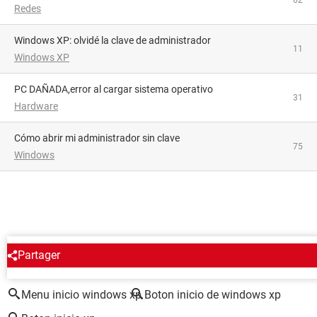
Redes
Windows XP: olvidé la clave de administrador
11
Windows XP
PC DAÑADA,error al cargar sistema operativo
31
Hardware
Cómo abrir mi administrador sin clave
75
Windows
Partager
ALREDEDOR DEL MISMO TEMA
Menu inicio windows xp
Boton inicio de windows xp