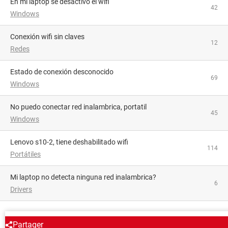
En mi laptop se desactivó el wifi
42
Windows
Conexión wifi sin claves
12
Redes
Estado de conexión desconocido
69
Windows
no puedo conectar red inalambrica, portatil
45
Windows
lenovo s10-2, tiene deshabilitado wifi
114
Portátiles
mi laptop no detecta ninguna red inalambrica?
6
Drivers
ALREDEDOR DEL MISMO TEMA
Partager