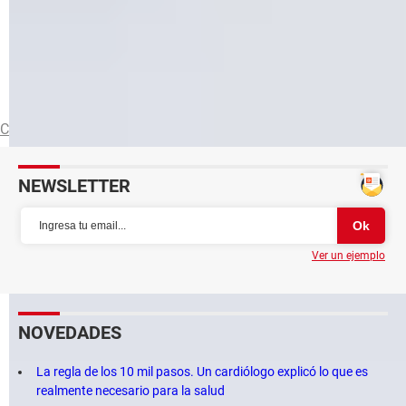
Redireccionamiento de puertos: port
mapping/forwarding...
Arquitectura de red: qué es, tipos y topología
Cúal es la diferencia entre los protocolos TCP y UDP
Conexión
WiFi
NEWSLETTER
Ver un ejemplo
NOVEDADES
La regla de los 10 mil pasos. Un cardiólogo explicó lo que es
realmente necesario para la salud