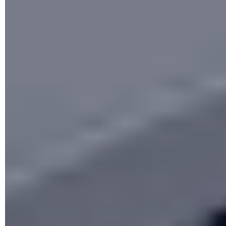
puertos, actualización del
firmware
, etc. A pesar de ser
códigos numéricos, son muy fáciles de recordar.
¿Cuál es la diferencia entre 192.168.0.1 y
192.168.1.1?
La preconfiguración de los
routers
les permite crear redes
wifi en las que se asignan automáticamente las direcciones
192.168.1.1 o 192.168.0.1 (o en todo caso la dirección IP por
defecto impuesta por el fabricante). Estos valores funcionan
de igual forma dentro de la red local e incluso pueden ser
cambiados. Solo se diferencian en que crean redes con
distintos rangos. Por ejemplo, un
router
con IP 192.168.0.1,
asignará a los otros equipos de la red direcciones que van
del 192.168.0.2 al 192.168.0.254.
¿Cómo entrar en el router usando las IP
192.168.1.1 o 192.168.0.1?