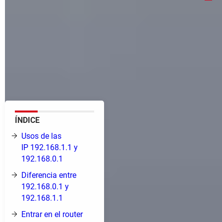
Las direcciones IP son códigos que identifican de
manera única a cualquier dispositivo que se conecta
a una red, como un PC, una impresora o un router.
Las IP 192.168.1.1 y 192.168.0.1 suelen ser las
direcciones por defecto de los routers y, como tales,
permiten realizar numerosas operaciones con ellos.
ÍNDICE
Usos de las
IP 192.168.1.1 y
192.168.0.1
Diferencia entre
192.168.0.1 y
192.168.1.1
Entrar en el router