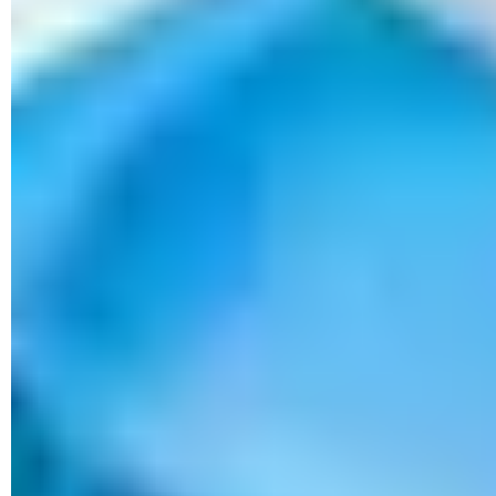
© Libre de derechos
Situación 3
Enrutador wifi en modo desactivado: IP 82.x.x.x
Enrutador: IP 192.168.0.1
PC1: IP 192.168.0.2
PC2: IP 192.168.0.3
PC3 : IP 192.168.0.4