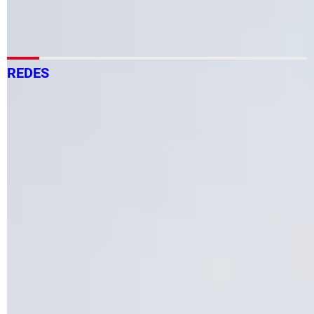
Modelo tcp/ip
> Guide
REDES
Cómo quitar las credenciales de red: Windows 11, 10, 8,
7...
Cómo saber tu dirección MAC en tu PC: Windows 7/8/11,
Linux
Cuáles son los principales comandos TCP/IP para
Windows
Qué significa www2 y www3 en Internet
Cómo saber y cambiar mi dirección IP: PC, cmd, a otro
país
DNS primario y DNS secundario: qué son y para qué
sirven
Cómo hacer tu cable de red o Ethernet: cruzado, directo