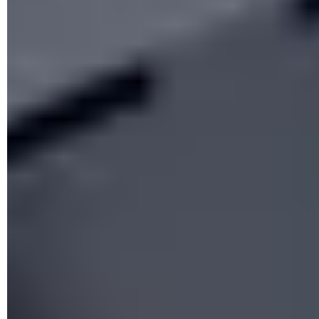
Para entrar al panel de configuración de tu
router
, conéctalo
al PC mediante un cable Ethernet (RJ-45). Luego, ingresa en
tu navegador de Internet la dirección
192.168.1.1
o
192.168.0.1
y presiona
Enter
. La interfaz web te pedirá el
nombre de usuario y la contraseña, que puedes encontrar en
la parte trasera del dispositivo o en el manual proporcionado
por el fabricante. Por lo general, son nombres de usuario y
claves predeterminadas como
admin
/
admin
o
admin
/
1234
.
¿Qué hacer si tienes problemas
para acceder al router?
Comprueba que estás ingresando números solamente y no
letras parecidas como "i" u "o". Por ejemplo 192.168.1.l,
192.168.O.I, 192.168.O.1 y 192.168.I.I (no son direcciones
válidas). También, asegúrate de separar la dirección IP con
puntos en lugar de comas u otros signos de puntuación.
Es recomendable que la primera vez que te conectes al