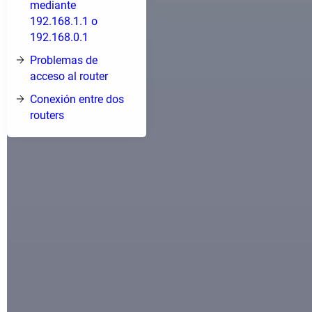
mediante
192.168.1.1 o
192.168.0.1
Problemas de
acceso al router
Conexión entre dos
routers
¿Para qué se usan las IP 192.168.1.1 y
192.168.0.1?
Los códigos 192.168.1.1 y 192.168.0.1 pertenecen al bloque
de direcciones de red privadas 192.168.x.x. Son muy
conocidos porque suelen ser las direcciones IP por defecto
de la mayoría de
routers
(enrutadores) del mercado. Como
tales, permiten acceder al panel de configuración de estos
dispositivos de red y realizar diversas operaciones, como
cambios del nombre de la red y contraseña, apertura de