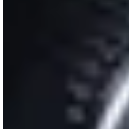
A continuación, algunos ejemplos relacionados con las
direcciones IP de los equipos que conforman la red:
Situación 1
Modo enrutador: IP 192.168.0.1
Switch
y/o punto de acceso wifi: IP 192.168.0.2
PC1: IP 192.168.0.3
PC2: IP 192.168.0.4
PC3: IP 192.168.0.5