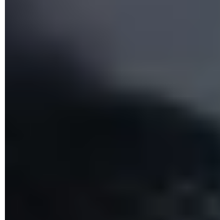
router
desde tu PC utilices un cable Ethernet (RJ-45).
Conecta el cable de red al primer puerto RJ-45 del
router
. Si a
pesar de esto, no puedes conectarte a tu
router
, es posible
que haya sido cambiada su contraseña de acceso, por lo
que para acceder al dispositivo tendrás que reiniciarlo a su
configuración de fábrica. La mayoría de
routers
disponen de
un pequeño agujero, cerca de donde se conectan a la
energía eléctrica, para poder reiniciarlos con solo insertar un
clip.
¿Cómo conectar un router a otro router?
La mayoría de las veces, el interés de conectar un
router
específico u otro dispositivo de red detrás del router ADSL
proporcionado por tu proveedor de servicios de Internet (ISP,
por sus siglas en inglés) consiste en privilegiar nuevas
funciones, tales como la posibilidad de crear una red wifi
más eficaz y dotada de las últimas innovaciones en
términos de seguridad (WPA2, 802.11x, RADUIS, etc.) o de
rendimiento (802.11G, MIMO, etc.).