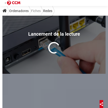
Ordenadores
Fiches
Redes
Direcciones IP 192.168.1.1 y
192.168.0.1: para qué sirven
Dana Elfenbaum
7 février 2022 15:52