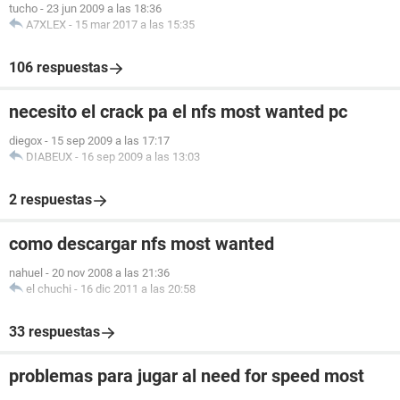
tucho
-
23 jun 2009 a las 18:36
A7XLEX
-
15 mar 2017 a las 15:35
106 respuestas
necesito el crack pa el nfs most wanted pc
diegox
-
15 sep 2009 a las 17:17
DIABEUX
-
16 sep 2009 a las 13:03
2 respuestas
como descargar nfs most wanted
nahuel
-
20 nov 2008 a las 21:36
el chuchi
-
16 dic 2011 a las 20:58
33 respuestas
problemas para jugar al need for speed most