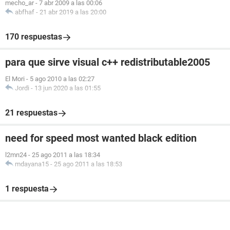
mecho_ar
-
7 abr 2009 a las 00:06
abfhaf
-
21 abr 2019 a las 20:00
170 respuestas
para que sirve visual c++ redistributable2005
El Mori
-
5 ago 2010 a las 02:27
Jordi
-
13 jun 2020 a las 01:55
21 respuestas
need for speed most wanted black edition
l2mn24
-
25 ago 2011 a las 18:34
mdayana15
-
25 ago 2011 a las 18:53
1 respuesta