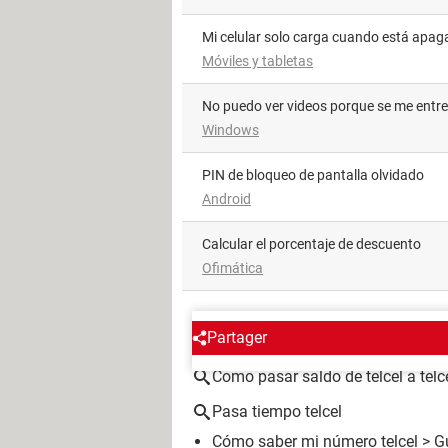
Mi celular solo carga cuando está apa
Móviles y tabletas
No puedo ver videos porque se me entr
Windows
PIN de bloqueo de pantalla olvidado
Android
Calcular el porcentaje de descuento
Ofimática
ALREDEDOR DEL MISMO T
Partager
Como pasar saldo de telcel a telc
Pasa tiempo telcel
Cómo saber mi número telcel
> G