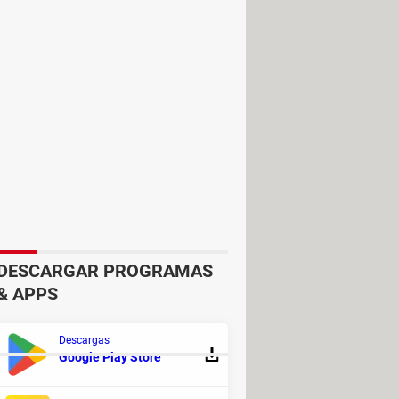
io que primero actives el servicio
DESCARGAR PROGRAMAS
& APPS
ldo a otro número de Telcel.
Descargas
Google Play Store
ESTRO FORO