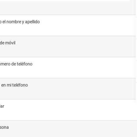
o el nombre y apellido
de móvil
número de teléfono
a en mi teléfono
lar
rsona