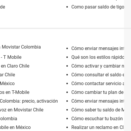
ide
Como pasar saldo de tigo a t
a Movistar Colombia
Cómo enviar mensajes inter
- T Mobile
Qué son los estilos rápidos 
en Claro Chile
Cómo activar y cambiar núme
r Chile
Cómo consultar el saldo en 
 México
Cómo contactar servicio al cl
os en T-Mobile
Cómo cambiar tu plan de celu
Colombia: precio, activación
Cómo enviar mensajes inter
oz en Movistar Chile
Cómo saber tu saldo de Mov
Colombia
Cómo escuchar tu buzón de vo
obile en México
Realizar un reclamo en Claro 