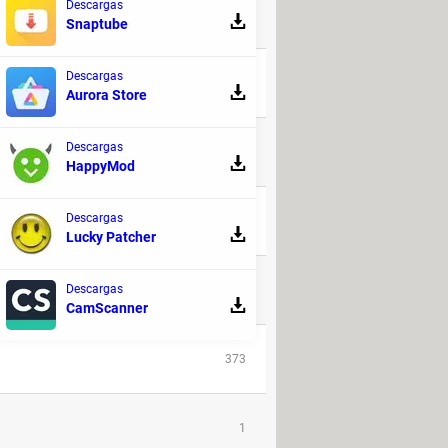
Descargas
Snaptube
RESPUESTAS
Descargas
3
Aurora Store
Descargas
116
HappyMod
Descargas
50
Lucky Patcher
Descargas
251
CamScanner
373
1