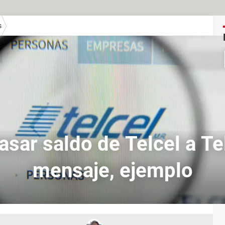
s
sar saldo de Telcel a Tel
mensaje, ejemplo