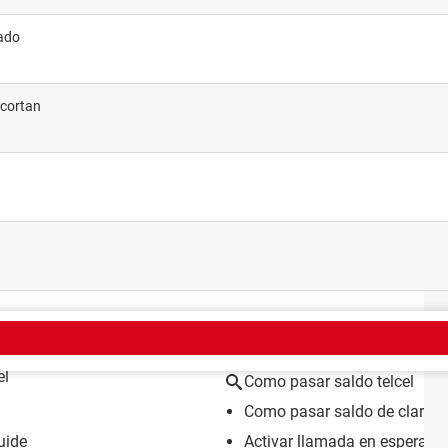
gado
ecortan
EMA
el
Como pasar saldo telcel
Como pasar saldo de claro a
uide
Activar llamada en espera tel