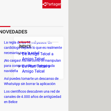
Partager
amiliares o amigos con parte de
sferir tu saldo en Telcel.
NOVEDADES
La regla de los 10 mil pasos. Un
ÍNDICE
cardiólogo explicó lo que es realmente
ra
necesario para la salud
De Amigo Telcel a
Amigo Telcel
¡No caigas! Así es como te manipulan
para comprar más en temporada
De Plan Telcel a
navideña
Amigo Telcel
Así puedes tomarte un descanso de
WhatsApp sin borrar la aplicación
Los científicos descubren una red de
 luego deja un
espacio
. Después
canales de 4.000 años de antigüedad
en Belice
mensaje.