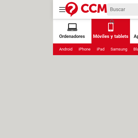
Ordenadores
Móviles y tablets
Ap
Android
iPhone
iPad
Samsung
Bl