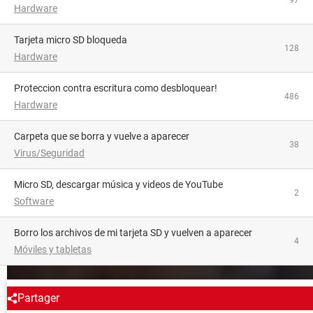
Hardware
tarjeta micro SD bloqueda
128
Hardware
Proteccion contra escritura como desbloquear!
486
Hardware
Carpeta que se borra y vuelve a aparecer
38
Virus/Seguridad
Micro SD, descargar música y videos de YouTube
2
Software
Borro los archivos de mi tarjeta SD y vuelven a aparecer
4
Móviles y tabletas
ALREDEDOR DEL MISMO TEMA
Partager