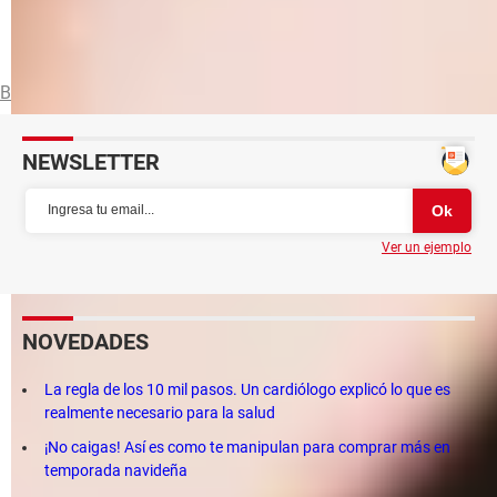
Cómo proteger tu móvil: del calor, agua, en verano,
consejos
Blackberry
Nokia
Otros smartphones
Samsung
NEWSLETTER
Ver un ejemplo
NOVEDADES
La regla de los 10 mil pasos. Un cardiólogo explicó lo que es
realmente necesario para la salud
¡No caigas! Así es como te manipulan para comprar más en
temporada navideña