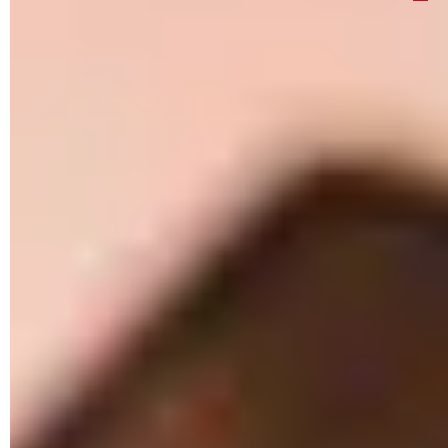
Las tarjetas microSD permiten ahorrar espacio y
memoria en tu dispositivo móvil. Puedes configurar
una contraseña para acceder a su contenido y así la
tarjeta queda protegida. Sin embargo, puede ser un
dolor de cabeza si se te olvida la contraseña. Te
explicamos cómo quitar el bloqueo desde el celular y
PC sin el riesgo de perder los archivos.
¿Cómo recuperar la contraseña olvidada de
una tarjeta microSD?
Si se ingresa erróneamente la contraseña de la tarjeta
MicroSD, esta se bloquea y no se puede acceder a ninguna
de la información almacenada en ella. Al conectar tu PC y tu
dispositivo móvil vía bluetooth, la contraseña puede
restaurarse. La tecnología infrarroja también puede usarse
para acceder a los archivos de la tarjeta MicroSD.