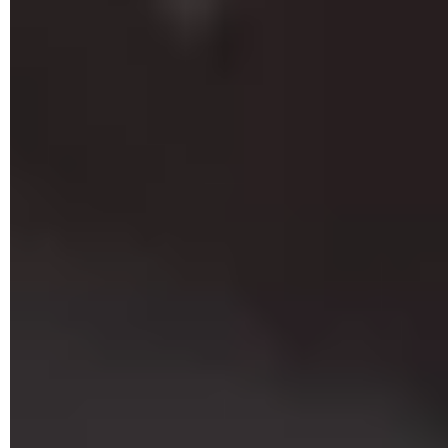
mmcstore.txt
.
Copia el archivo
mmcstore.txt
a tu PC y ábrelo en
Notepad
.
La contraseña se encuentra en este archivo.
© Unsplash