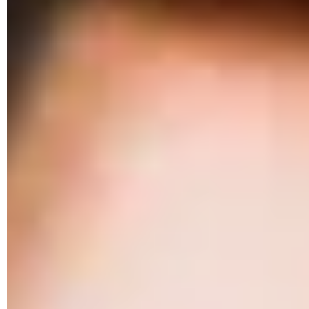
Teléfonos celulares para niños: baratos, 10-12 años,
mejores
Mi móvil va muy lento: en internet, causas, soluciones
Roaming: qué es, cómo activarlo, Vodafone, Movistar...
Cómo ahorrar datos móviles: Android, iPhone, Facebook,
4G...
Cómo hacer para que la batería del móvil dure más
tiempo
Móviles con mejor cámara 2023: calidad-precio, gama
media...
Mobile World Congress (2024): qué es, fechas,
novedades...
Cómo poner un vídeo de fondo de pantalla: iPhone,
Android...
Cómo ver el móvil en el PC
Los smartphones con mejor batería: duración,
económicos...