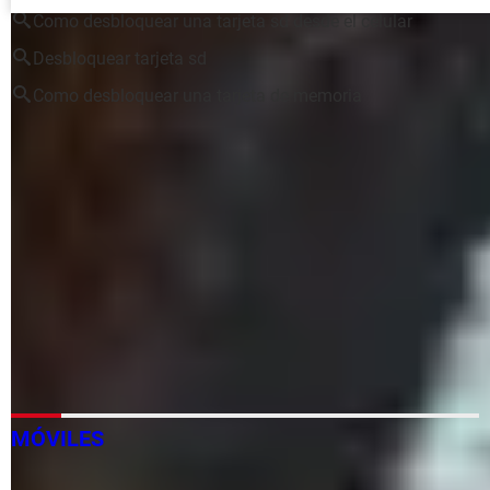
Como desbloquear una tarjeta sd desde el celular
Desbloquear tarjeta sd
Como desbloquear una tarjeta de memoria
Que es una tarjeta de red
> Guide
Cómo eliminar hoja en blanco en Word: desde el celular,
PC
> Guide
Como desbloquear una tarjeta sim sin el código puk claro
> Guide
Como desbloquear una tarjeta sim sin el código puk
>
Foro Samsung
Que es una tarjeta sd
> Guide
MÓVILES
Realidad aumentada: qué es y para qué sirve