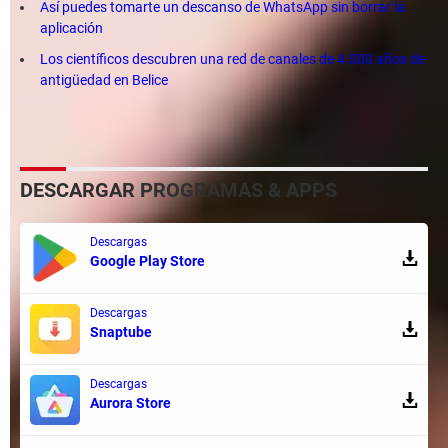
Así puedes tomarte un descanso de WhatsApp sin borrar la
aplicación
Los científicos descubren una red de canales de 4.000 años de
antigüedad en Belice
DESCARGAR PROGRAMAS & APPS
Descargas
Google Play Store
Descargas
Snaptube
Descargas
Aurora Store