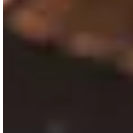
A través del Administrador de archivos y bluetooth
Ve al
Administrador de archivos
de tu dispositivo móvil.
En
Configuración
elige
Carpetas del sistema
.
En
Carpetas del sistema
, busca un archivo llamado
mmcstore
.
Envía el archivo a tu PC vía bluetooth.
Abre el archivo en
Notepad
.
Puedes encontrar la contraseña de tu tarjeta de memoria
en ese archivo.
Con un cambio en el nombre de la tarjeta
Inserta tu tarjeta de memoria MicroSD en tu
teléfono
celular
, sin tratar de acceder a su contenido.
Ejecuta
FExplorer
y abre
C:\system
.
Busca el archivo
mmcstore
y cámbiale su nombre a