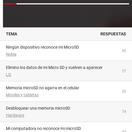
¿TIENES OTRAS DUDAS SOBRE TU TARJETA
MICRO SD? ¡VISITA NUESTRO FORO!
TEMA
RESPUESTAS
Ningún dispositivo reconoce mi MicroSD
42
Nokia
Elimino los datos de mi Micro SD y vuelven a aparecer
27
LG
Memoria microSD no agarra en el celular
20
Móviles y tabletas
Desbloquear una memoria microSD
74
Hardware
Mi computadora no reconoce mi microSD
97