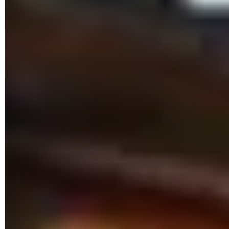
Los mejores traductores para Android y iPhone
Por qué se sobrecalienta el celular y qué hacer si se
apaga
Desactivar la conexión a Internet en tu móvil: Android o
iPhone
Tecnología NFC en celulares: qué es, para qué sirve,
activar
Cómo arreglar un móvil mojado
Cómo calibrar y usar la brújula de tu móvil: Android,
iPhone
Amplificador de señal móvil: qué es, cómo elegir uno,
4G...
¿Por qué no se puede usar el celular en el avión?
Cómo saber si un móvil es robado gratis: iPhone, IMEI...
Mejores móviles gaming 2023: baratos, gama media,
gama alta