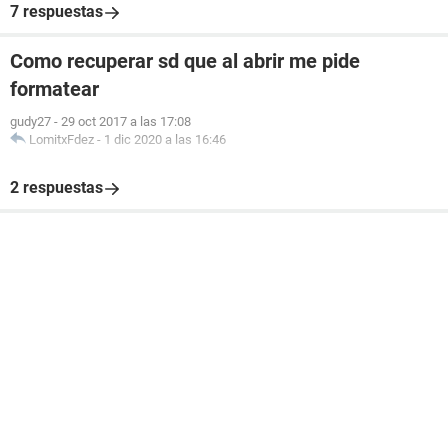
7 respuestas
Como recuperar sd que al abrir me pide
formatear
gudy27
-
29 oct 2017 a las 17:08
LomitxFdez
-
1 dic 2020 a las 16:46
2 respuestas