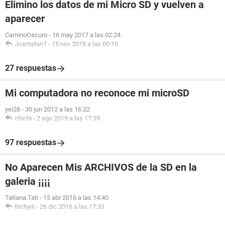
Elimino los datos de mi Micro SD y vuelven a
aparecer
CaminoOscuro
-
16 may 2017 a las 02:24
Juantatan7
-
15 nov 2018 a las 00:10
27 respuestas
Mi computadora no reconoce mi microSD
yei28
-
30 jun 2012 a las 16:22
chichi
-
2 ago 2019 a las 17:39
97 respuestas
No Aparecen Mis ARCHIVOS de la SD en la
galeria ¡¡¡¡
Tatiana.Tati
-
15 abr 2016 a las 14:40
Richyiii
-
26 dic 2016 a las 17:33