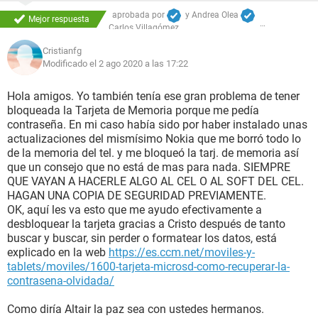
aprobada por
y
Andrea Olea
Mejor respuesta
Carlos Villagómez
Cristianfg
Modificado el 2 ago 2020 a las 17:22
Hola amigos. Yo también tenía ese gran problema de tener
bloqueada la Tarjeta de Memoria porque me pedía
contraseña. En mi caso había sido por haber instalado unas
actualizaciones del mismísimo Nokia que me borró todo lo
de la memoria del tel. y me bloqueó la tarj. de memoria así
que un consejo que no está de mas para nada. SIEMPRE
QUE VAYAN A HACERLE ALGO AL CEL O AL SOFT DEL CEL.
HAGAN UNA COPIA DE SEGURIDAD PREVIAMENTE.
OK, aquí les va esto que me ayudo efectivamente a
desbloquear la tarjeta gracias a Cristo después de tanto
buscar y buscar, sin perder o formatear los datos, está
explicado en la web
https://es.ccm.net/moviles-y-
tablets/moviles/1600-tarjeta-microsd-como-recuperar-la-
contrasena-olvidada/
Como diría Altair la paz sea con ustedes hermanos.