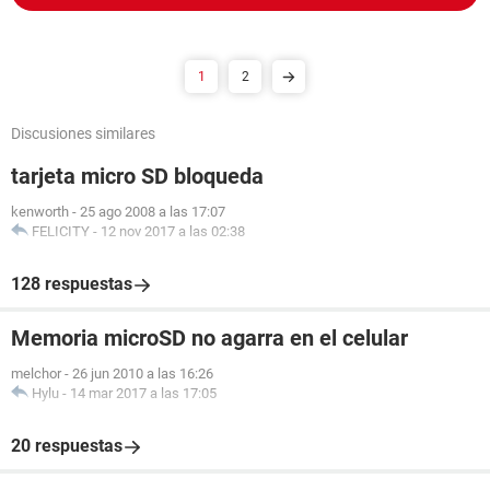
1
2
Discusiones similares
tarjeta micro SD bloqueda
kenworth
-
25 ago 2008 a las 17:07
FELICITY
-
12 nov 2017 a las 02:38
128 respuestas
Memoria microSD no agarra en el celular
melchor
-
26 jun 2010 a las 16:26
Hylu
-
14 mar 2017 a las 17:05
20 respuestas