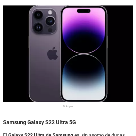
© Apple
Samsung Galaxy S22 Ultra 5G
El
Galaxy S22 Ultra de Samsung
es, sin asomo de dudas,