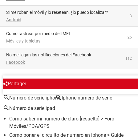
Si me roban el móvil y lo resetean, ¿lo puedo localizar?
3
Android
Cómo rastrear por medio del IMEI
25
Móviles y tabletas
No me llegan las notificaciones del Facebook
112
Facebook
ALREDEDOR DEL MISMO TEMA
Partager
Numero de serie iphone
Iphone numero de serie
Número de serie ipad
Como saber mi numero de claro
[resuelto] >
Foro
Móviles/PDA/GPS
Como poner el circulito de numero en iphone
> Guide