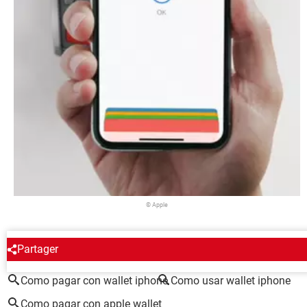
© Apple
ALREDEDOR DEL MISMO TEMA
Partager
Como pagar con wallet iphone
Como usar wallet iphone
Como pagar con apple wallet