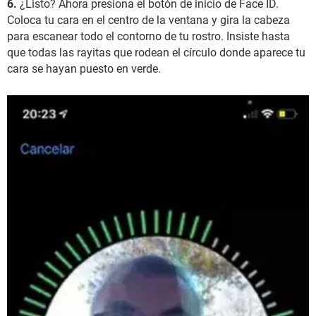
6.
¿Listo? Ahora presiona el botón de inicio de Face ID.
Coloca tu cara en el centro de la ventana y gira la cabeza
para escanear todo el contorno de tu rostro. Insiste hasta
que todas las rayitas que rodean el círculo donde aparece tu
cara se hayan puesto en verde.