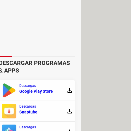
DESCARGAR PROGRAMAS
& APPS
er clic con el botón derecho y
Descargas
Google Play Store
ara mostrarte el vídeo.
Descargas
Snaptube
ia de archivos de iTunes e instalar
Descargas