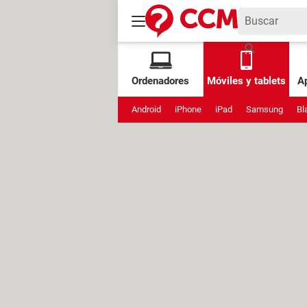
Ordenadores
Móviles y tablets
Ap
Android
iPhone
iPad
Samsung
Bl