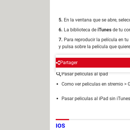
En la ventana que se abre, sele
La biblioteca de
iTunes
de tu co
Para reproducir la película en tu
y pulsa sobre la película que quiere
ALREDEDOR DEL MISMO T
Partager
Pasar peliculas al ipad
Como ver peliculas en stremio
> 
Pasar peliculas al iPad sin iTune
IOS