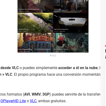
© VLC
o desde VLC
o puedes simplemente
acceder a él en la nube
, hac
n > VLC
. El propio programa hace una conversión momentánea p
tros formatos (
AVI
,
WMV
,
3GP
) puedes servirte de la transferenc
o
OPlayerHD Lite
o
VLC
, ambas gratuitas.