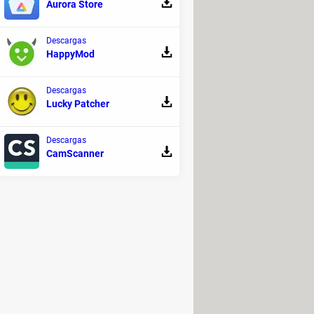
Aurora Store
Descargas
a e instala iTunes.
HappyMod
Descargas
e aparece en la parte superior
Lucky Patcher
ciende hasta la sección
Archivos
Descargas
CamScanner