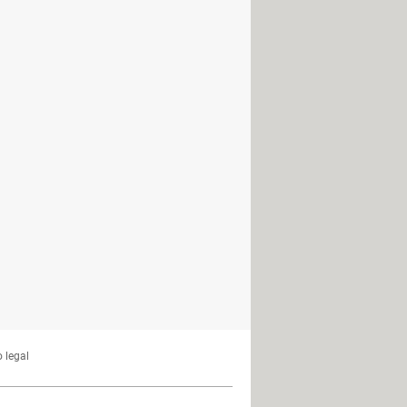
Phone
hone, Mac, iPad...
tos de tu iPhone con Outlook
vos PDF en iPhone, iPad o iPod
tas en el iPhone o iPad
 por dentro, de cera...
 a tu PC o Mac
ades, sideloading, NFC, batería
de Siri: iPhone, iPad, Mac...
ods, iPhone, iPad, Mac...
DFU y para qué sirve
 legal