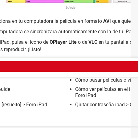
© Apple
cciona en tu computadora la película en formato
AVI
que quieres 
mputadora se sincronizará automáticamente con la de tu iPad y t
 iPad, pulsa el icono de
OPlayer Lite
o de
VLC
en tu pantalla de 
s reproducir. ¡Listo!
EMA
Cómo pasar películas o vídeo
Guide
Cómo ver películas en el iPa
Foro iPad
s
[resuelto] >
Foro iPad
Quitar contraseña ipad
> Gui