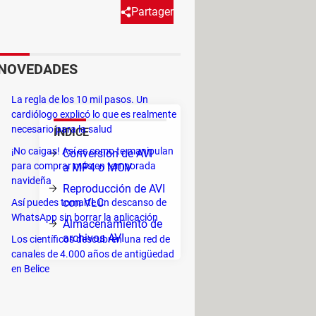
Partager
tante, existen varias opciones
NOVEDADES
rnativas que tienes.
La regla de los 10 mil pasos. Un
cardiólogo explicó lo que es realmente
necesario para la salud
ÍNDICE
¡No caigas! Así es como te manipulan
Conversión de AVI
Basta
para comprar más en temporada
a MP4 o MOV
navideña
Reproducción de AVI
con VLC
Así puedes tomarte un descanso de
deos)
WhatsApp sin borrar la aplicación
Almacenamiento de
archivos AVI
Los científicos descubren una red de
canales de 4.000 años de antigüedad
,
en Belice
envío