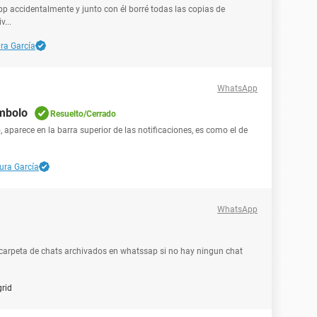
accidentalmente y junto con él borré todas las copias de
...
ra García
WhatsApp
ímbolo
Resuelto/Cerrado
 aparece en la barra superior de las notificaciones, es como el de
ura García
WhatsApp
carpeta de chats archivados en whatssap si no hay ningun chat
grid