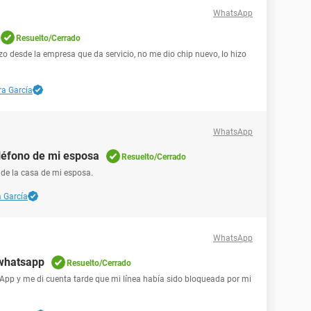
WhatsApp
Resuelto/Cerrado
zo desde la empresa que da servicio, no me dio chip nuevo, lo hizo
ra García
WhatsApp
léfono de mi esposa
Resuelto/Cerrado
de la casa de mi esposa.
 García
WhatsApp
 whatsapp
Resuelto/Cerrado
sApp y me di cuenta tarde que mi línea había sido bloqueada por mi