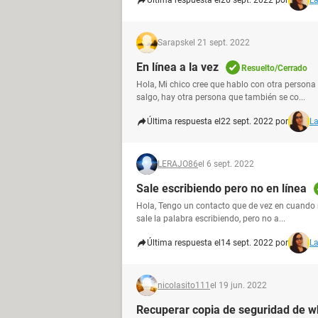
Última respuesta el
26 sept. 2022 por
La
Sarapsk
el 21 sept. 2022
En línea a la vez
Resuelto/Cerrado
Hola, Mi chico cree que hablo con otra persona
salgo, hay otra persona que también se co...
Última respuesta el
22 sept. 2022 por
La
LERAJO86
el 6 sept. 2022
Sale escribiendo pero no en línea
Hola, Tengo un contacto que de vez en cuando 
sale la palabra escribiendo, pero no a...
Última respuesta el
14 sept. 2022 por
La
nicolasito111
el 19 jun. 2022
Recuperar copia de seguridad de 