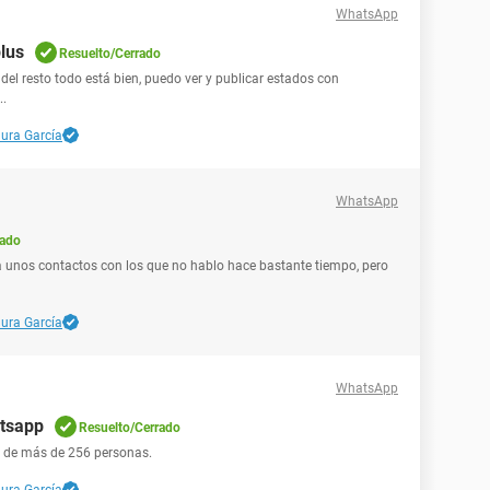
WhatsApp
lus
Resuelto/Cerrado
el resto todo está bien, puedo ver y publicar estados con
..
ura García
WhatsApp
rado
 a unos contactos con los que no hablo hace bastante tiempo, pero
ura García
WhatsApp
atsapp
Resuelto/Cerrado
 de más de 256 personas.