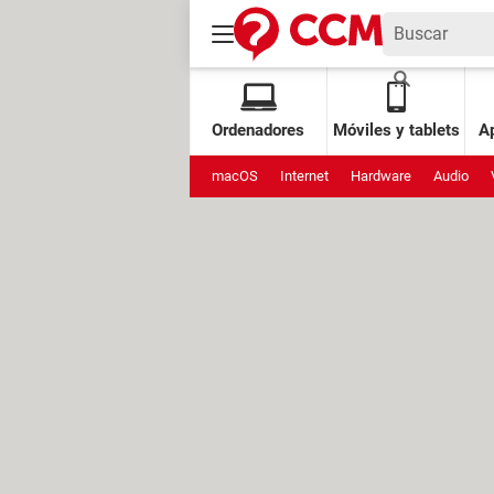
Ordenadores
Móviles y tablets
Ap
macOS
Internet
Hardware
Audio