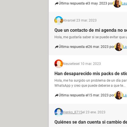
Última respuesta el
3 may. 2023 por
Lau
Alvaro
el 23 mar. 2023
Que un contacto de mi agenda no s
Hola, me gustaría saber si se puede evitar qu
Última respuesta el
26 mar. 2023 por
La
Neusetes
el 10 mar. 2023
Han desaparecido mis packs de sti
Hola, me ha surgido un problema de un día para
WhatsApp y creo que puede deberse a que te...
Última respuesta el
15 mar. 2023 por
La
Henko_8715
el 23 ene. 2023
Quiénes se dan cuenta si cambio 