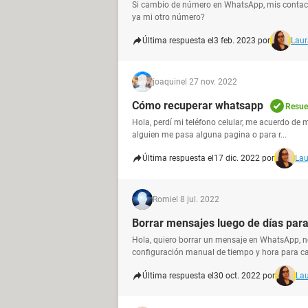
Si cambio de número en WhatsApp, mis contac
ya mi otro número?
Última respuesta el
3 feb. 2023 por
Laur
joaquin
el 27 nov. 2022
Cómo recuperar whatsapp
Resue
Hola, perdí mi teléfono celular, me acuerdo de
alguien me pasa alguna pagina o para r...
Última respuesta el
17 dic. 2022 por
Lau
Romi
el 8 jul. 2022
Borrar mensajes luego de días para
Hola, quiero borrar un mensaje en WhatsApp, no
configuración manual de tiempo y hora para ca
Última respuesta el
30 oct. 2022 por
Lau