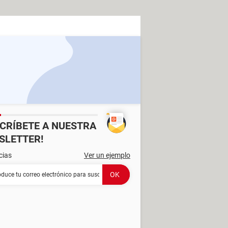
SCRÍBETE A NUESTRA
SLETTER!
cias
Ver un ejemplo