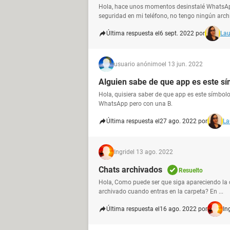
Hola, hace unos momentos desinstalé WhatsApp 
seguridad en mi teléfono, no tengo ningún archiv
Última respuesta el
6 sept. 2022 por
Lau
usuario anónimo
el 13 jun. 2022
Alguien sabe de que app es este s
Hola, quisiera saber de que app es este símbolo,
WhatsApp pero con una B.
Última respuesta el
27 ago. 2022 por
La
Ingrid
el 13 ago. 2022
Chats archivados
Resuelto
Hola, Como puede ser que siga apareciendo la 
archivado cuando entras en la carpeta? En ...
Última respuesta el
16 ago. 2022 por
In