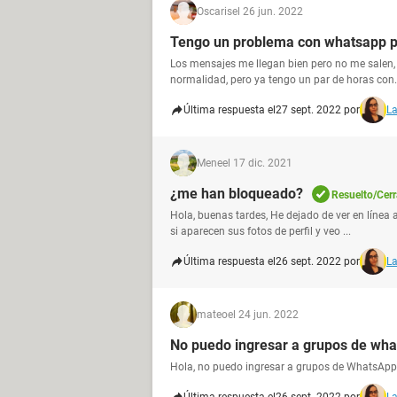
Oscaris
el 26 jun. 2022
Tengo un problema con whatsapp p
Los mensajes me llegan bien pero no me salen, d
normalidad, pero ya tengo un par de horas con.
Última respuesta el
27 sept. 2022 por
La
Mene
el 17 dic. 2021
¿me han bloqueado?
Resuelto/Cer
Hola, buenas tardes, He dejado de ver en línea
si aparecen sus fotos de perfil y veo ...
Última respuesta el
26 sept. 2022 por
La
mateo
el 24 jun. 2022
No puedo ingresar a grupos de wh
Hola, no puedo ingresar a grupos de WhatsApp