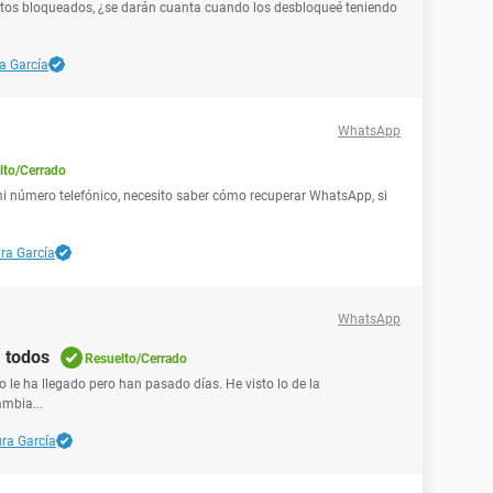
tos bloqueados, ¿se darán cuanta cuando los desbloqueé teniendo
a García
WhatsApp
lto/Cerrado
 mi número telefónico, necesito saber cómo recuperar WhatsApp, si
ra García
WhatsApp
 todos
Resuelto/Cerrado
 le ha llegado pero han pasado días. He visto lo de la
mbia...
ra García