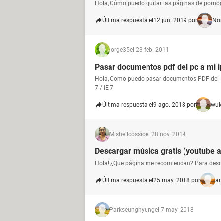
Hola, Cómo puedo quitar las páginas de pornog
Última respuesta el
12 jun. 2019 por
No
jorge35
el 23 feb. 2011
Pasar documentos pdf del pc a mi 
Hola, Como puedo pasar documentos PDF del PC
7 / IE 7
Última respuesta el
9 ago. 2018 por
wuk
Mishellcossio
el 28 nov. 2014
Descargar música gratis (youtube 
Hola! ¿Que página me recomiendan? Para desc
Última respuesta el
25 may. 2018 por
a
Parkseunghyung
el 7 may. 2018