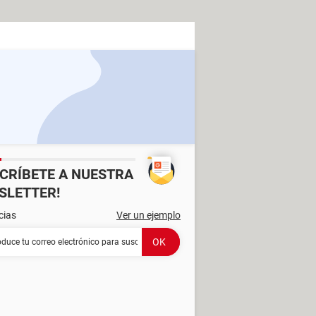
SCRÍBETE A NUESTRA
SLETTER!
cias
Ver un ejemplo