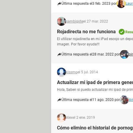
Última respuesta el
3 feb. 2023 por
Laur
sambigote
el 27 mar. 2022
Rojadirecta no me funciona
Resu
El utilizar rojadirecta en mi iPad escojo un dep
imagen. Por favor ayuda!!!
Última respuesta el
28 mar. 2022 por
pi
kissmo
el 5 jul. 2014
Actualizar mi ipad de primera gene
Hola, Saben si puedo actualizar mi ipad de pri
Última respuesta el
11 ago. 2020 por
An
Alex
el 2 ene. 2019
Cómo elimino el historial de pornog