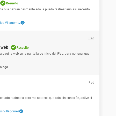
Resuelto
da o la habran desmantelado la puedo rastrear aun asii necesito
los Villagómez
iPad
a web
Resuelto
 pagina web en la pantalla de inicio del iPad, para no tener que
mingo
iPad
entado rastrearla pero me aparece que esta sin conexión, active el
os Villagómez