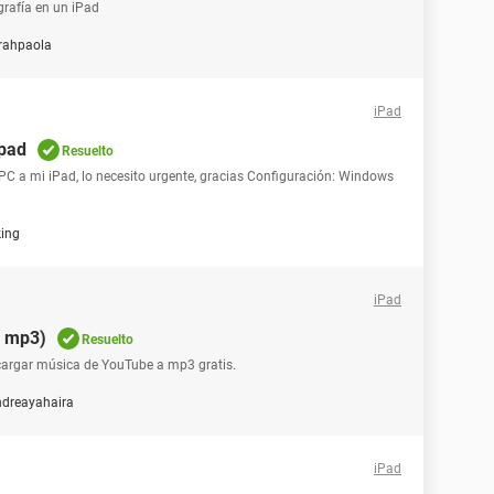
rafía en un iPad
rahpaola
iPad
ipad
Resuelto
 a mi iPad, lo necesito urgente, gracias Configuración: Windows
ing
iPad
a mp3)
Resuelto
argar música de YouTube a mp3 gratis.
ndreayahaira
iPad