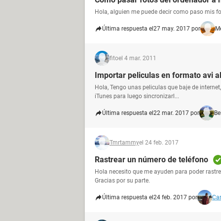
Hola, alguien me puede decir como paso mis fo
Última respuesta el
27 may. 2017 por
M
fito
el 4 mar. 2011
Importar peliculas en formato avi a
Hola, Tengo unas peliculas que baje de internet,
iTunes para luego sincronizarl...
Última respuesta el
22 mar. 2017 por
Be
Tmrtammy
el 24 feb. 2017
Rastrear un número de teléfono
Hola necesito que me ayuden para poder rastr
Gracias por su parte.
Última respuesta el
24 feb. 2017 por
Car