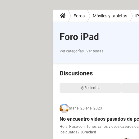
Foros
Móviles y tabletas
i
Foro iPad
Ver categorías
Ver temas
Discusiones
Recientes
mari
el 26 ene. 2023
No encuentro videos pasados de pc 
Hola, Pasé con iTunes varios videos caseros de
los guarda? ¡Gracias!