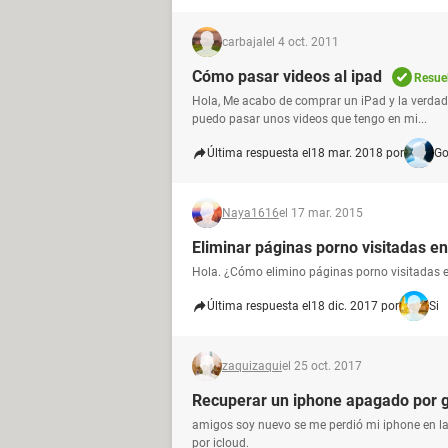
carbajal
el 4 oct. 2011
Cómo pasar videos al ipad
Resue
Hola, Me acabo de comprar un iPad y la verdad
puedo pasar unos videos que tengo en mi...
Última respuesta el
18 mar. 2018 por
Go
Naya1616
el 17 mar. 2015
Eliminar páginas porno visitadas en
Hola. ¿Cómo elimino páginas porno visitadas e
Última respuesta el
18 dic. 2017 por
Si
zaquizaqui
el 25 oct. 2017
Recuperar un iphone apagado por 
amigos soy nuevo se me perdió mi iphone en la
por icloud.