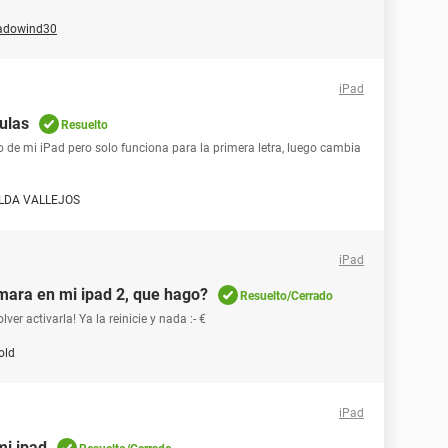
adowind30
iPad
ulas
Resuelto
o de mi iPad pero solo funciona para la primera letra, luego cambia
LDA VALLEJOS
iPad
mara en mi ipad 2, que hago?
Resuelto/Cerrado
r activarla! Ya la reinicie y nada :- €
old
iPad
mi ipad