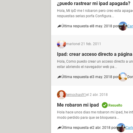
¿puedo rastrear mi ipad apagada?
Hola, Mi ipD me l robaron pero creo esta apaga
respuestas serias porfa Configura...
Última respuesta el
8 may. 2018 por
Car
marlon
el 21 feb. 2011
Ipad: crear acceso directo a págin
Hola, Como puedo crear un acceso directo a una
estar abriendo el navegador web pa...
Última respuesta el
3 may. 2018 por
Do
temochas91
el 2 abr. 2018
Me robaron mi ipad
Resuelto
Hola hace unos dias me robaron mi ipad, he int
modo perdido para que se bloqueara...
Última respuesta el
2 abr. 2018 por
Carl