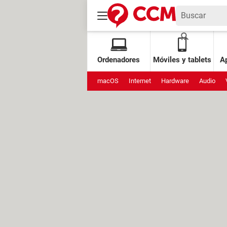
Ordenadores
Móviles y tablets
Ap
macOS
Internet
Hardware
Audio