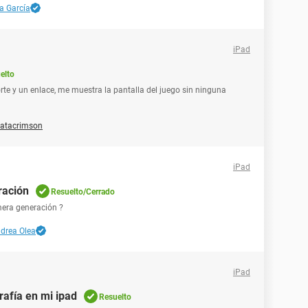
a García
iPad
elto
orte y un enlace, me muestra la pantalla del juego sin ninguna
ratacrimson
iPad
ración
Resuelto/Cerrado
mera generación ?
drea Olea
iPad
rafía en mi ipad
Resuelto