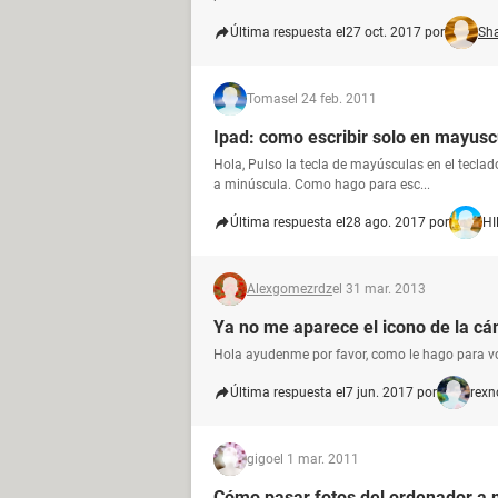
Última respuesta el
27 oct. 2017 por
Sh
Tomas
el 24 feb. 2011
Ipad: como escribir solo en mayusc
Hola, Pulso la tecla de mayúsculas en el teclad
a minúscula. Como hago para esc...
Última respuesta el
28 ago. 2017 por
HI
Alexgomezrdz
el 31 mar. 2013
Ya no me aparece el icono de la cá
Hola ayudenme por favor, como le hago para volve
Última respuesta el
7 jun. 2017 por
rexn
gigo
el 1 mar. 2011
Cómo pasar fotos del ordenador a 