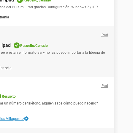
Resuelto/Cerrado
tos del PC a mi iPad gracias Configuración: Windows 7 / IE 7
elania
iPad
l ipad
Resuelto/Cerrado
 pero estan en formato avi y no las puedo importar a la libreria de
lenzota
iPad
Resuelto
ear un número de teléfono, alguien sabe cómo puedo hacerlo?
los Villagómez