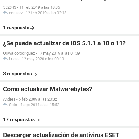
552343
-
11 feb 2019 a las 18:35
ceszarv
-
12 feb 2019 a las 02:13
1 respuesta
¿Se puede actualizar de iOS 5.1.1 a 10 o 11?
Oswaldorodriguez
-
17 may 2019 a las 01:09
Lucia
-
12 may 2020 a las 00:10
3 respuestas
Como actualizar Malwarebytes?
Andres
-
5 feb 2009 a las 20:32
Soto
-
4 ago 2014 a las 15:52
17 respuestas
Descargar actualización de antivirus ESET