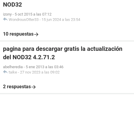
NOD32
izony
-
5 oct 2015 a las 07:12
WondrousOtter33
-
15 jun 2024 a las 23:54
10 respuestas
pagina para descargar gratis la actualización
del NOD32 4.2.71.2
abelheredia
-
5 ene 2013 a las 03:46
taike
-
27 nov 2023 a las 09:02
2 respuestas