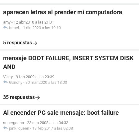
aparecen letras al prender mi computadora
amy
-
12 abr 2010 a las 21:01
Israel.
-
1 dic 2020 a las 19:10
5 respuestas
mensaje BOOT FAILURE, INSERT SYSTEM DISK
AND
Vicky
-
9 feb 2009 a las 23:39
Gonchy
-
30 mar 2020 a las 18:00
35 respuestas
Al encender PC sale mensaje: boot failure
supergacho
-
23 sep 2008 a las 04:33
pink_queen
-
13 feb 2017 a las 02:08