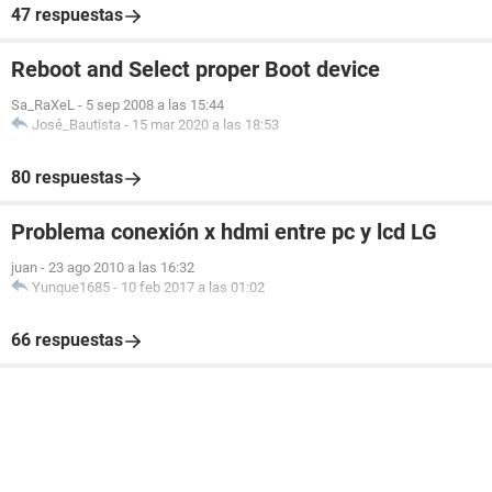
47 respuestas
Reboot and Select proper Boot device
Sa_RaXeL
-
5 sep 2008 a las 15:44
José_Bautista
-
15 mar 2020 a las 18:53
80 respuestas
Problema conexión x hdmi entre pc y lcd LG
juan
-
23 ago 2010 a las 16:32
Yunque1685
-
10 feb 2017 a las 01:02
66 respuestas