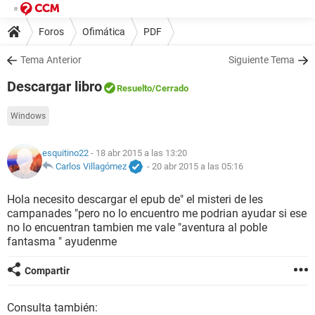
Foros
Ofimática
PDF
Tema Anterior
Siguiente Tema
Descargar libro
Resuelto
/Cerrado
Windows
esquitino22
- 18 abr 2015 a las 13:20
Carlos Villagómez
-
20 abr 2015 a las 05:16
Hola necesito descargar el epub de" el misteri de les
campanades "pero no lo encuentro me podrian ayudar si ese
no lo encuentran tambien me vale "aventura al poble
fantasma " ayudenme
Compartir
Consulta también: