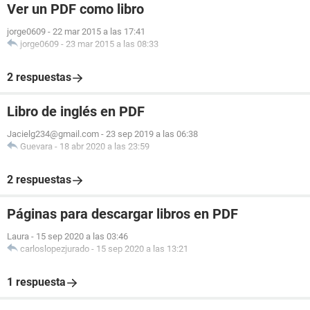
Ver un PDF como libro
jorge0609
-
22 mar 2015 a las 17:41
jorge0609
-
23 mar 2015 a las 08:33
2 respuestas
Libro de inglés en PDF
Jacielg234@gmail.com
-
23 sep 2019 a las 06:38
Guevara
-
18 abr 2020 a las 23:59
2 respuestas
Páginas para descargar libros en PDF
Laura
-
15 sep 2020 a las 03:46
carloslopezjurado
-
15 sep 2020 a las 13:21
1 respuesta