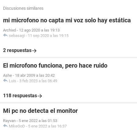
Discusiones similares
mi microfono no capta mi voz solo hay estática
Archixd
-
12 ago 2020 a las 19:13
sebasagi
-
11 sep 2020 a las 19:15
2 respuestas
El microfono funciona, pero hace ruido
Ashe
-
18 abr 2009 a las 20:42
Luis
-
3 feb 2023 a las 06:49
118 respuestas
Mi pc no detecta el monitor
Rayvan
-
5 ene 2022 a las 01:53
MikeGoD
-
5 ene 2022 a las 16:37