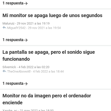
1 respuesta
Mi monitor se apaga luego de unos segundos
Maluruiz
-
29 nov 2021 a las 19:19
MiguelY2542
-
29 nov 2021 a las 19:54
1 respuesta
La pantalla se apaga, pero el sonido sigue
funcionando
Silvernick
-
4 feb 2022 a las 02:20
TheOneAboveAll
-
4 feb 2022 a las 18:44
1 respuesta
Monitor no da imagen pero el ordenador
enciende
Xandre_ac
-
21 may 2022 a las 18:00