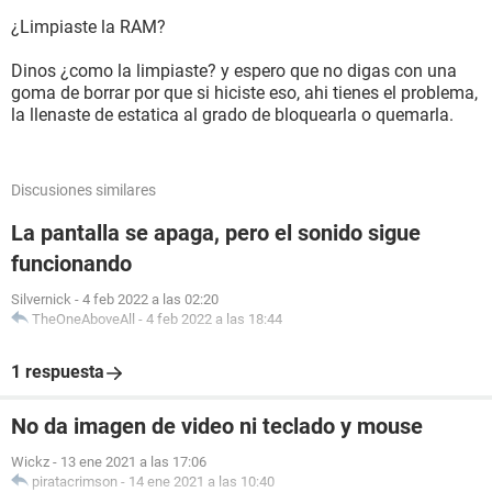
¿Limpiaste la RAM?
Dinos ¿como la limpiaste? y espero que no digas con una
goma de borrar por que si hiciste eso, ahi tienes el problema,
la llenaste de estatica al grado de bloquearla o quemarla.
Discusiones similares
La pantalla se apaga, pero el sonido sigue
funcionando
Silvernick
-
4 feb 2022 a las 02:20
TheOneAboveAll
-
4 feb 2022 a las 18:44
1 respuesta
No da imagen de video ni teclado y mouse
Wickz
-
13 ene 2021 a las 17:06
piratacrimson
-
14 ene 2021 a las 10:40