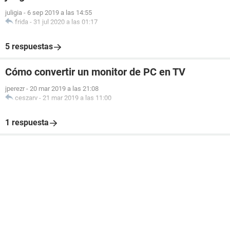
juligia
-
6 sep 2019 a las 14:55
frida
-
31 jul 2020 a las 01:17
5 respuestas
Cómo convertir un monitor de PC en TV
jperezr
-
20 mar 2019 a las 21:08
ceszarv
-
21 mar 2019 a las 11:00
1 respuesta