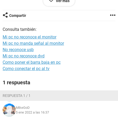
Ver más
funcionar alguna solución?
Compartir
Configuración:
Android / Chrome 96.0.4664.104
Consulta también:
Mi pc no reconoce el monitor
Mi pc no manda señal al monitor
No reconoce usb
Mi pc no reconoce dvd
Como poner el barra baja en pc
Como conectar el pc al tv
1 respuesta
RESPUESTA 1 / 1
MikeGoD
5 ene 2022 a las 16:37