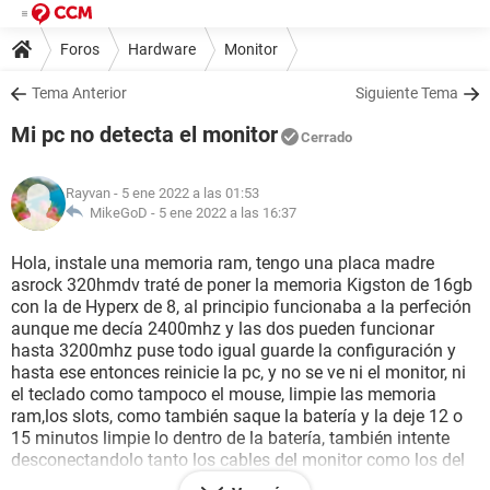
Foros
Hardware
Monitor
Tema Anterior
Siguiente Tema
Mi pc no detecta el monitor
Cerrado
Rayvan
- 5 ene 2022 a las 01:53
MikeGoD -
5 ene 2022 a las 16:37
Hola, instale una memoria ram, tengo una placa madre
asrock 320hmdv traté de poner la memoria Kigston de 16gb
con la de Hyperx de 8, al principio funcionaba a la perfeción
aunque me decía 2400mhz y las dos pueden funcionar
hasta 3200mhz puse todo igual guarde la configuración y
hasta ese entonces reinicie la pc, y no se ve ni el monitor, ni
el teclado como tampoco el mouse, limpie las memoria
ram,los slots, como también saque la batería y la deje 12 o
15 minutos limpie lo dentro de la batería, también intente
desconectandolo tanto los cables del monitor como los del
cpu lo deje un tiempo,volví a intentar encenderlo y sigue sin