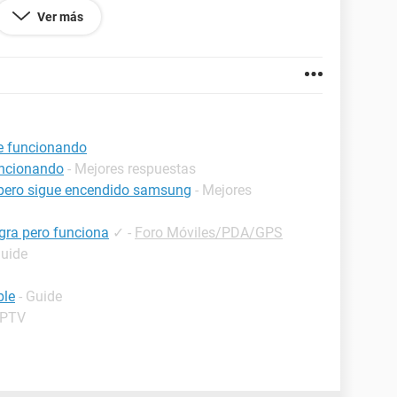
Ver más
-7400 CPU @ 3.00GHz, 3000 Mhz, 4 procesadores
os
mi (porque es antigua)
ue funcionando
uncionando
- Mejores respuestas
r pero sigue encendido samsung
- Mejores
egra pero funciona
✓
-
Foro Móviles/PDA/GPS
Guide
ble
- Guide
IPTV