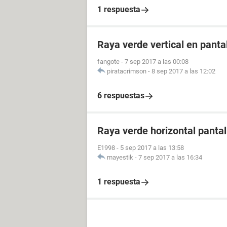
1 respuesta
Raya verde vertical en panta
fangote
-
7 sep 2017 a las 00:08
piratacrimson
-
8 sep 2017 a las 12:02
6 respuestas
Raya verde horizontal pantall
E1998
-
5 sep 2017 a las 13:58
mayestik
-
7 sep 2017 a las 16:34
1 respuesta