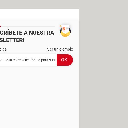
SCRÍBETE A NUESTRA
SLETTER!
cias
Ver un ejemplo