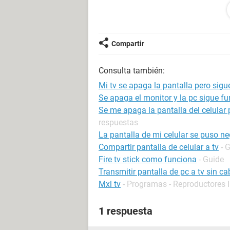
Los componentes de mi pc son:
Procesador Intel(R) Core(TM) i5
principales, 4 procesadores lógic
Compartir
Nvidia Geforce GTX 1050 TI
Consulta también:
mi pantalla usa un adaptador hd
Windows 10 pro
Mi tv se apaga la pantalla pero sig
Se apaga el monitor y la pc sigue f
Se me apaga la pantalla del celula
cualquier sugerencia, los leo.
respuestas
La pantalla de mi celular se puso n
Compartir pantalla de celular a tv
- 
Fire tv stick como funciona
- Guide
Transmitir pantalla de pc a tv sin ca
Mxl tv
- Programas - Reproductores 
1 respuesta