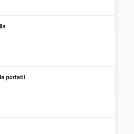
lla
a portatil