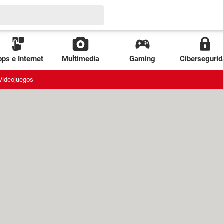
ps e Internet
Multimedia
Gaming
Cibersegurid
Videojuegos