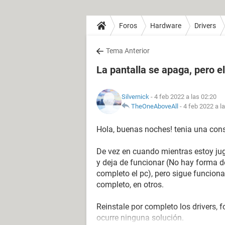
Foros
Hardware
Drivers
Tema Anterior
La pantalla se apaga, pero e
Silvernick
- 4 feb 2022 a las 02:20
TheOneAboveAll
-
4 feb 2022 a l
Hola, buenas noches! tenia una con
De vez en cuando mientras estoy ju
y deja de funcionar (No hay forma d
completo el pc), pero sigue funciona
completo, en otros.
Reinstale por completo los drivers, f
ocurre ninguna solución.