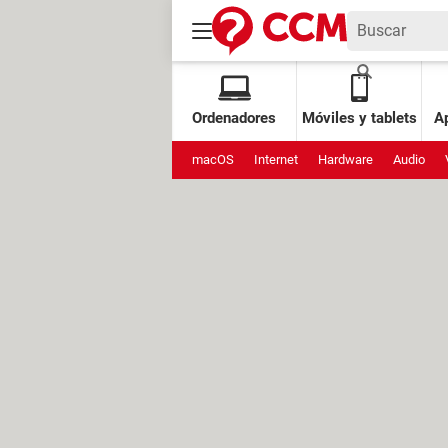
Ordenadores
Móviles y tablets
Ap
macOS
Internet
Hardware
Audio