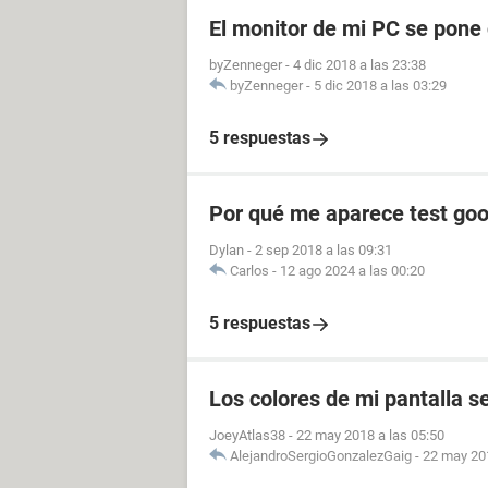
El monitor de mi PC se pone 
byZenneger
-
4 dic 2018 a las 23:38
byZenneger
-
5 dic 2018 a las 03:29
5 respuestas
Por qué me aparece test goo
Dylan
-
2 sep 2018 a las 09:31
Carlos
-
12 ago 2024 a las 00:20
5 respuestas
Los colores de mi pantalla s
JoeyAtlas38
-
22 may 2018 a las 05:50
AlejandroSergioGonzalezGaig
-
22 may 201