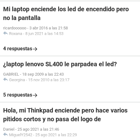
Mi laptop enciende los led de encendido pero
no la pantalla
ricardoooooo
-
3 abr 2016 a las 21:58
Roxana
-
8 jun 2021 a las 14:53
4 respuestas
¿laptop lenovo SL400 le parpadea el led?
GABRIEL
-
18 sep 2009 a las 22:43
Georgina
-
15 nov 2010 a las 23:17
5 respuestas
Hola, mi Thinkpad enciende pero hace varios
pitidos cortos y no pasa del logo de
Daniel
-
25 ago 2021 a las 21:46
MiguelY2542
-
25 ago 2021 a las 22:29