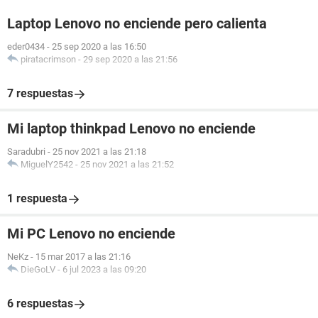
Laptop Lenovo no enciende pero calienta
eder0434
-
25 sep 2020 a las 16:50
piratacrimson
-
29 sep 2020 a las 21:56
7 respuestas
Mi laptop thinkpad Lenovo no enciende
Saradubri
-
25 nov 2021 a las 21:18
MiguelY2542
-
25 nov 2021 a las 21:52
1 respuesta
Mi PC Lenovo no enciende
NeKz
-
15 mar 2017 a las 21:16
DieGoLV
-
6 jul 2023 a las 09:20
6 respuestas