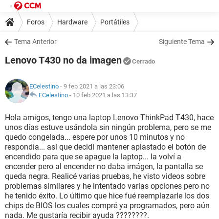
Foros
Hardware
Portátiles
Tema Anterior
Siguiente Tema
Lenovo T430 no da imagen
Cerrado
ECelestino
- 9 feb 2021 a las 23:06
ECelestino
-
10 feb 2021 a las 13:37
Hola amigos, tengo una laptop Lenovo ThinkPad T430, hace
unos días estuve usándola sin ningún problema, pero se me
quedo congelada... espere por unos 10 minutos y no
respondía... así que decidí mantener aplastado el botón de
encendido para que se apague la laptop... la volví a
encender pero al encender no daba imágen, la pantalla se
queda negra. Realicé varias pruebas, he visto videos sobre
problemas similares y he intentado varias opciones pero no
he tenido éxito. Lo último que hice fué reemplazarle los dos
chips de BIOS los cuales compré ya programados, pero aún
nada. Me gustaría recibir ayuda ????????.