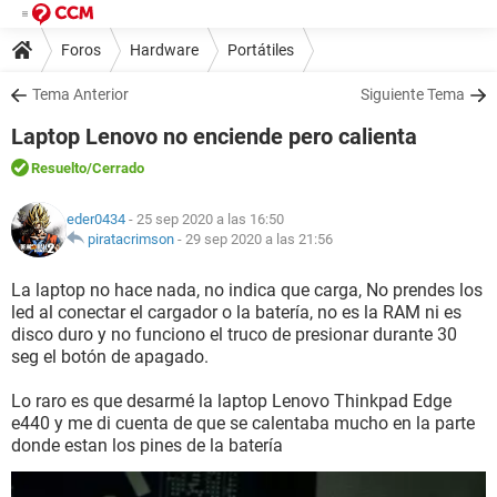
Foros
Hardware
Portátiles
Tema Anterior
Siguiente Tema
Laptop Lenovo no enciende pero calienta
Resuelto
/Cerrado
eder0434
- 25 sep 2020 a las 16:50
piratacrimson
-
29 sep 2020 a las 21:56
La laptop no hace nada, no indica que carga, No prendes los
led al conectar el cargador o la batería, no es la RAM ni es
disco duro y no funciono el truco de presionar durante 30
seg el botón de apagado.
Lo raro es que desarmé la laptop Lenovo Thinkpad Edge
e440 y me di cuenta de que se calentaba mucho en la parte
donde estan los pines de la batería