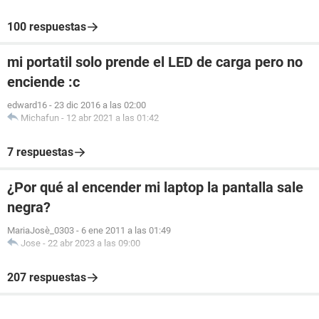
100 respuestas
mi portatil solo prende el LED de carga pero no
enciende :c
edward16
-
23 dic 2016 a las 02:00
Michafun
-
12 abr 2021 a las 01:42
7 respuestas
¿Por qué al encender mi laptop la pantalla sale
negra?
MariaJosè_0303
-
6 ene 2011 a las 01:49
Jose
-
22 abr 2023 a las 09:00
207 respuestas