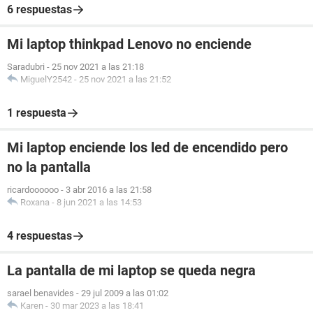
6 respuestas
Mi laptop thinkpad Lenovo no enciende
Saradubri
-
25 nov 2021 a las 21:18
MiguelY2542
-
25 nov 2021 a las 21:52
1 respuesta
Mi laptop enciende los led de encendido pero
no la pantalla
ricardoooooo
-
3 abr 2016 a las 21:58
Roxana
-
8 jun 2021 a las 14:53
4 respuestas
La pantalla de mi laptop se queda negra
sarael benavides
-
29 jul 2009 a las 01:02
Karen
-
30 mar 2023 a las 18:41