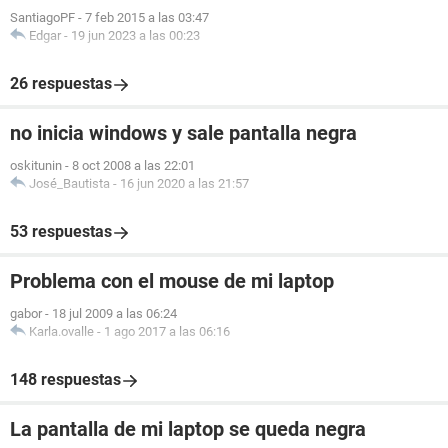
SantiagoPF
-
7 feb 2015 a las 03:47
Edgar
-
19 jun 2023 a las 00:23
26 respuestas
no inicia windows y sale pantalla negra
oskitunin
-
8 oct 2008 a las 22:01
José_Bautista
-
16 jun 2020 a las 21:57
53 respuestas
Problema con el mouse de mi laptop
gabor
-
18 jul 2009 a las 06:24
Karla.ovalle
-
1 ago 2017 a las 06:16
148 respuestas
La pantalla de mi laptop se queda negra