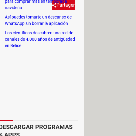
para comprar más en temporada
Partager
navideña
Así puedes tomarte un descanso de
WhatsApp sin borrar la aplicación
os cómo defenderte de estos
Los científicos descubren una red de
canales de 4.000 años de antigüedad
en Belice
 limpias con frecuencia o no sigues
desagüe y tiré de la cadena. ¡Pero
xperiencia. Echamos lejía en el
 en ambientes húmedos. Por eso
les
y qué hacer si aparecen en tu baño?
gicos en él
,
tu mismo puedes crear
DESCARGAR PROGRAMAS
los alimentos predilectos para estas
& APPS