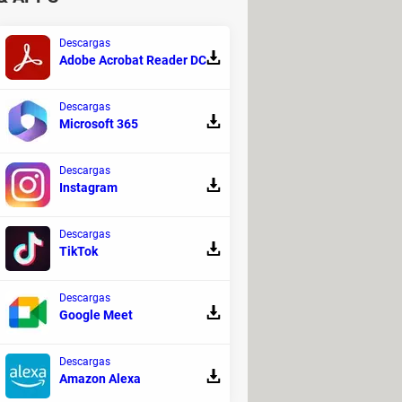
Descargas
ros pueden ingresar a tu
Adobe Acrobat Reader DC
Descargas
embargo, en cualquier caso, su
Microsoft 365
 del estiércol aman las
Descargas
Instagram
Descargas
TikTok
Descargas
Google Meet
Descargas
Amazon Alexa