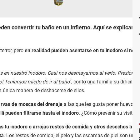
eden convertir tu baño en un infierno. Aquí se explicam
terror, pero
en realidad pueden asentarse en tu inodoro si no lo
en nuestro inodoro. Casi nos desmayamos al verlo. Presioné el 
vo! Teníamos miedo de ir al baño
", contó una familia su difícil e
la única manera de deshacerse de ellos.
arvas de moscas del drenaje
a las que les gusta poner huevos
llí pueden filtrarse hasta el inodoro
. ¿Cómo prevenir su visita 
ias tu inodoro o arrojas restos de comida y otros desechos bioló
ta
. Los restos de comida, el pelo y las escamas de piel son uno 