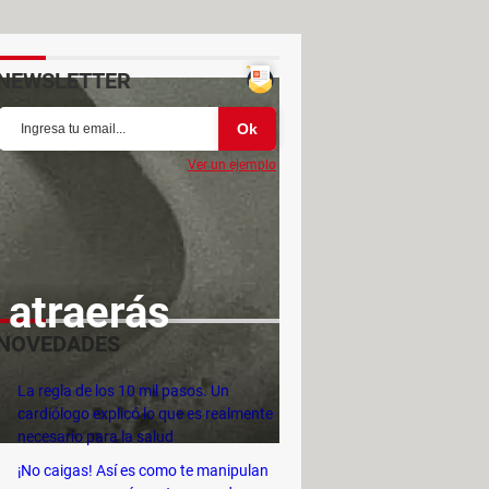
NEWSLETTER
Ver un ejemplo
, atraerás
NOVEDADES
La regla de los 10 mil pasos. Un
cardiólogo explicó lo que es realmente
necesario para la salud
¡No caigas! Así es como te manipulan