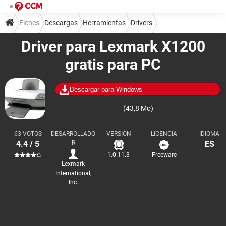
Fiches
Descargas
Herramientas
Drivers
Driver para Lexmark X1200
gratis para PC
Descargar para Windows
(43,8 Mo)
63 VOTOS
DESARROLLADO
VERSIÓN
LICENCIA
IDIOMA
4.4 / 5
R
ES
1.0.11.3
Freeware
Lexmark
International,
Inc.