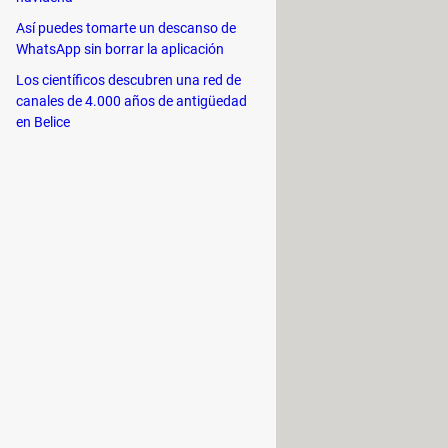
Así puedes tomarte un descanso de
monitor adicional, es decir, en
WhatsApp sin borrar la aplicación
anteriormente (a continuación te
Los científicos descubren una red de
canales de 4.000 años de antigüedad
 pantalla adicional como única y
en Belice
 pared de vídeo. Además, se pueden
sos con una conexión de red
ivos como una pantalla unificada y
iones como Facebook o Twitter,
ás.
puede utilizar el control del puntero