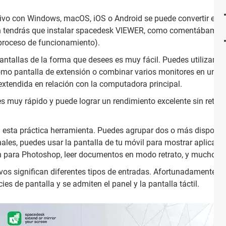
ivo con Windows, macOS, iOS o Android se puede convertir en un 
nen tendrás que instalar spacedesk VIEWER, como comentábamos 
proceso de funcionamiento).
ntallas de la forma que desees es muy fácil. Puedes utilizar la
como pantalla de extensión o combinar varios monitores en una
extendida en relación con la computadora principal.
 muy rápido y puede lograr un rendimiento excelente sin retra
 esta práctica herramienta. Puedes agrupar dos o más disposit
ales, puedes usar la pantalla de tu móvil para mostrar aplicac
ón para Photoshop, leer documentos en modo retrato, y mucho m
vos significan diferentes tipos de entradas. Afortunadamente, se 
ies de pantalla y se admiten el panel y la pantalla táctil.