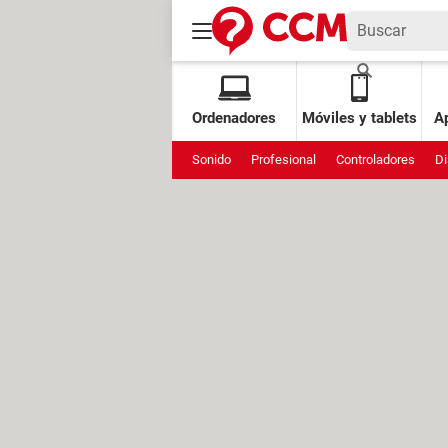
Ordenadores
Móviles y tablets
Ap
Sonido
Profesional
Controladores
Di