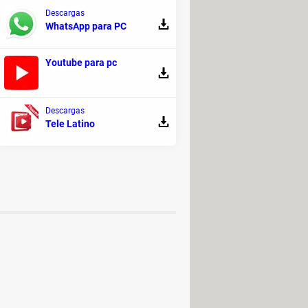
onexión USB para que ambos
Descargas
WhatsApp para PC
s vincular a tu dispositivo principal
Youtube para pc
Descargas
Tele Latino
r para PC, Mac, Android (APK)
>