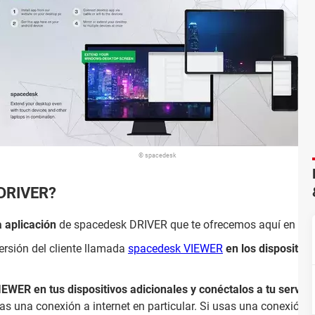
© spacedesk
 DRIVER?
a aplicación
de spacedesk DRIVER que te ofrecemos aquí en el bo
ersión del cliente llamada
spacedesk VIEWER
en los dispositi
EWER en tus dispositivos adicionales y conéctalos a tu servid
as una conexión a internet en particular. Si usas una conexión de