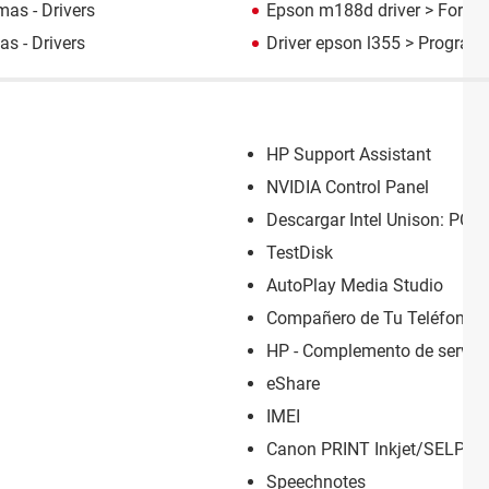
as - Drivers
Epson m188d driver
>
Foro i
s - Drivers
Driver epson l355
> Programa
HP Support Assistant
NVIDIA Control Panel
Descargar Intel Unison: PC /
TestDisk
AutoPlay Media Studio
Compañero de Tu Teléfono
HP - Complemento de servici
eShare
IMEI
Canon PRINT Inkjet/SELPHY
Speechnotes