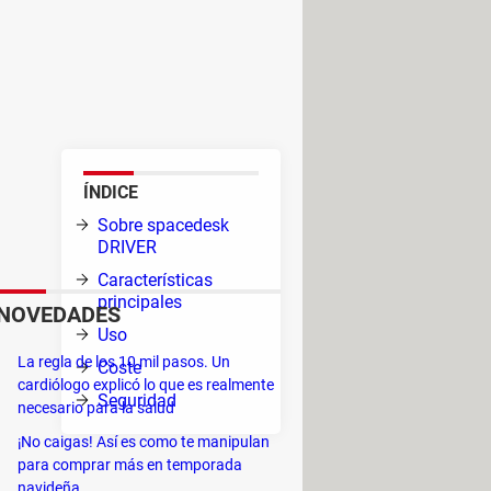
tras conectadas a un PC con
omebook o iOS. spacedesk DRIVER
r y ofrece un excelente
ÍNDICE
.
Sobre spacedesk
dor)
DRIVER
a
Características
principales
NOVEDADES
Uso
es,
La regla de los 10 mil pasos. Un
Coste
cardiólogo explicó lo que es realmente
Seguridad
necesario para la salud
¡No caigas! Así es como te manipulan
para comprar más en temporada
navideña