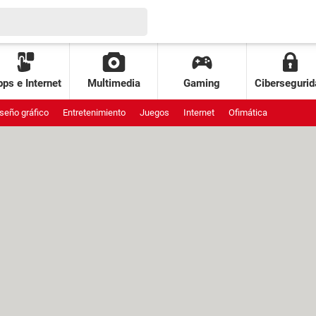
ps e Internet
Multimedia
Gaming
Cibersegurid
seño gráfico
Entretenimiento
Juegos
Internet
Ofimática