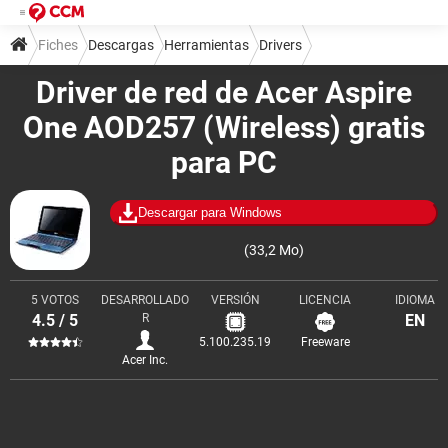
Fiches
Descargas
Herramientas
Drivers
Driver de red de Acer Aspire
One AOD257 (Wireless) gratis
para PC
Descargar para Windows
(33,2 Mo)
5 VOTOS
DESARROLLADO
VERSIÓN
LICENCIA
IDIOMA
4.5 / 5
R
EN
5.100.235.19
Freeware
Acer Inc.