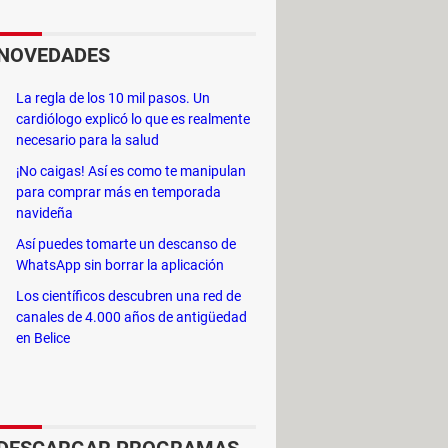
a de impresoras Lexmark serie
NOVEDADES
 X1150, Lexmark X1155, Lexmark
La regla de los 10 mil pasos. Un
cardiólogo explicó lo que es realmente
necesario para la salud
¡No caigas! Así es como te manipulan
para comprar más en temporada
navideña
Así puedes tomarte un descanso de
WhatsApp sin borrar la aplicación
Los científicos descubren una red de
canales de 4.000 años de antigüedad
en Belice