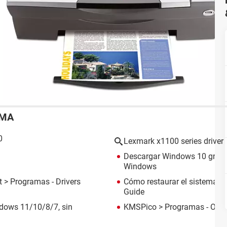
EMA
0
Lexmark x1100 series driver
Descargar Windows 10 gratis
Windows
t
> Programas - Drivers
Cómo restaurar el sistema e
Guide
dows 11/10/8/7, sin
KMSPico
> Programas - Otro