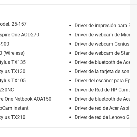
odel. 25-157
Driver de impresión para E
 Aspire One AOD270
Driver de webcam de Micron
-900
Driver de webcam Genius Ey
 (Wireless)
Driver de webcam de Star T
Stylus TX135
Driver de bluetooth de Acer
Stylus TX130
Driver de la tarjeta de sonid
Stylus TX105
Driver del escáner para Eps
C230NC
Driver de Red de HP Compaq 
pire One Netbook AOA150
Driver de bluetooth de Acer 
ebCam Instant
Driver de red de Acer Aspire
Stylus TX210
Driver de red de Lenovo G450