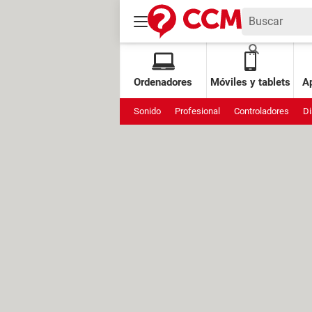
Ordenadores
Móviles y tablets
Ap
Sonido
Profesional
Controladores
Di