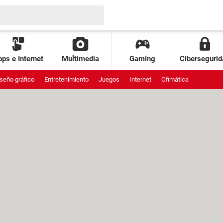
ps e Internet
Multimedia
Gaming
Cibersegurid
seño gráfico
Entretenimiento
Juegos
Internet
Ofimática