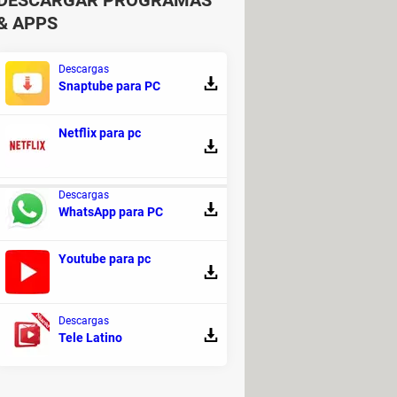
DESCARGAR PROGRAMAS
& APPS
Descargas
Snaptube para PC
Netflix para pc
Descargas
WhatsApp para PC
 windows 10
Youtube para pc
 (ISO 64 bits)
> Programas -
n Windows 10: a un punto anterior
>
Descargas
Tele Latino
s