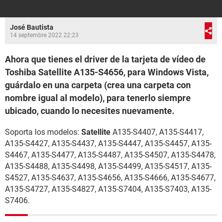
José Bautista
14 septembre 2022 22:23
Ahora que tienes el driver de la tarjeta de vídeo de
Toshiba Satellite A135-S4656, para Windows Vista,
guárdalo en una carpeta (crea una carpeta con
nombre igual al modelo), para tenerlo siempre
ubicado, cuando lo necesites nuevamente.
Soporta los modelos:
Satellite
A135-S4407, A135-S4417,
A135-S4427, A135-S4437, A135-S4447, A135-S4457, A135-
S4467, A135-S4477, A135-S4487, A135-S4507, A135-S4478,
A135-S4488, A135-S4498, A135-S4499, A135-S4517, A135-
S4527, A135-S4637, A135-S4656, A135-S4666, A135-S4677,
A135-S4727, A135-S4827, A135-S7404, A135-S7403, A135-
S7406.