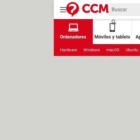
Ordenadores
Móviles y tablets
Ap
Hardware
Windows
macOS
Ubuntu