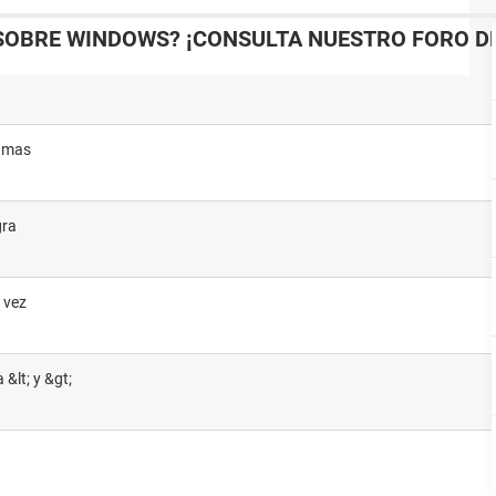
SOBRE WINDOWS? ¡CONSULTA NUESTRO FORO DE
ramas
gra
a vez
 &lt; y &gt;