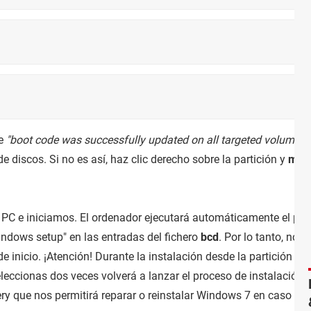
je
"boot code was successfully updated on all targeted volumes"
de discos. Si no es así, haz clic derecho sobre la partición y
márc
PC e iniciamos. El ordenador ejecutará automáticamente el pro
indows setup" en las entradas del fichero
bcd
. Por lo tanto, no 
de inicio. ¡Atención! Durante la instalación desde la partición r
seleccionas dos veces volverá a lanzar el proceso de instalación
y que nos permitirá reparar o reinstalar Windows 7 en caso de c