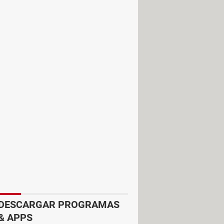
. Comprueba que la partición esté
ala como activa.
grama de instalación desde la
hay necesidad de utilizar un programa
ecovery debes seleccionar solo una
. Después de esto, ya tendremos un
DESCARGAR PROGRAMAS
onflicto.
& APPS