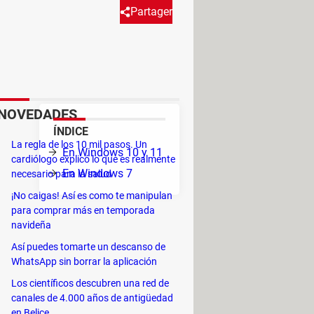
Partager
crear una partición de
plicamos ambos métodos.
NOVEDADES
ÍNDICE
La regla de los 10 mil pasos. Un
s:
En Windows 10 y 11
cardiólogo explicó lo que es realmente
En Windows 7
necesario para la salud
¡No caigas! Así es como te manipulan
 haz
para comprar más en temporada
navideña
o!
Así puedes tomarte un descanso de
WhatsApp sin borrar la aplicación
Los científicos descubren una red de
canales de 4.000 años de antigüedad
en Belice