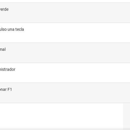
verde
ulso una tecla
mal
nistrador
onar F1