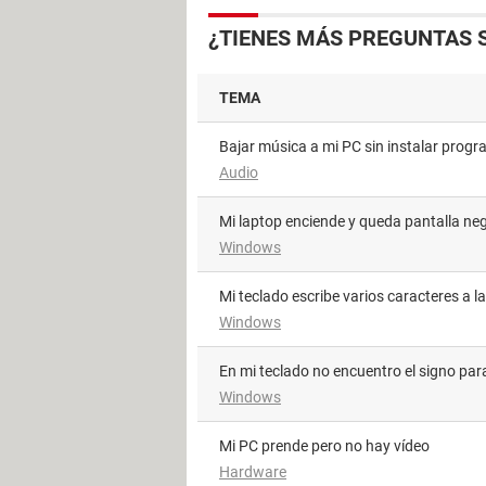
¿TIENES MÁS PREGUNTAS 
TEMA
Bajar música a mi PC sin instalar prog
Audio
Mi laptop enciende y queda pantalla ne
Windows
Mi teclado escribe varios caracteres a l
Windows
En mi teclado no encuentro el signo para
Windows
Mi PC prende pero no hay vídeo
Hardware