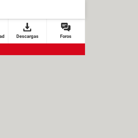
ad
Descargas
Foros