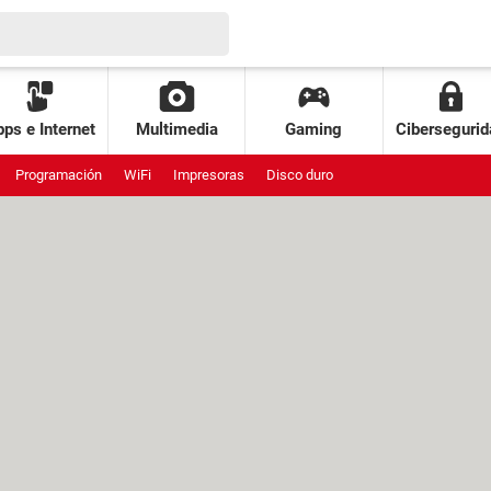
ps e Internet
Multimedia
Gaming
Cibersegurid
Programación
WiFi
Impresoras
Disco duro