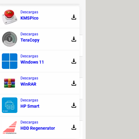
 DISCUSIÓN!
Descargas
KMSPico
RESPUESTAS
Descargas
TeraCopy
103
Descargas
Windows 11
220
Descargas
WinRAR
168
Descargas
HP Smart
52
Descargas
HDD Regenerator
139