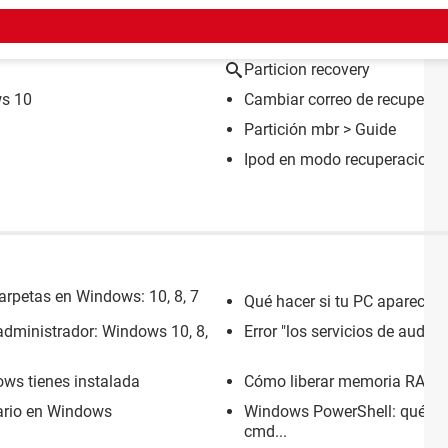
EMA
Particion recovery
ws 10
Cambiar correo de recuperac
Partición mbr
> Guide
Ipod en modo recuperacion
>
rpetas en Windows: 10, 8, 7
Qué hacer si tu PC aparece c
dministrador: Windows 10, 8,
Error "los servicios de audi
ws tienes instalada
Cómo liberar memoria RAM e
ario en Windows
Windows PowerShell: qué es
cmd...