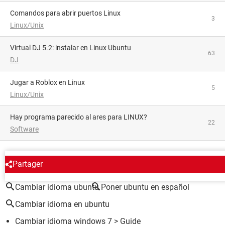
Comandos para abrir puertos Linux
3
Linux/Unix
Virtual DJ 5.2: instalar en Linux Ubuntu
63
DJ
Jugar a Roblox en Linux
5
Linux/Unix
hay programa parecido al ares para LINUX?
22
Software
ALREDEDOR DEL MISMO TEMA
Partager
Cambiar idioma ubuntu
Poner ubuntu en español
Cambiar idioma en ubuntu
Cambiar idioma windows 7
> Guide