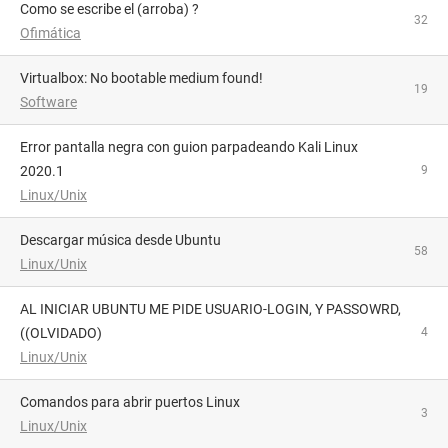
Como se escribe el (arroba) ?
32
Ofimática
Virtualbox: No bootable medium found!
19
Software
Error pantalla negra con guion parpadeando Kali Linux
2020.1
9
Linux/Unix
Descargar música desde Ubuntu
58
Linux/Unix
AL INICIAR UBUNTU ME PIDE USUARIO-LOGIN, Y PASSOWRD,
((OLVIDADO)
4
Linux/Unix
Comandos para abrir puertos Linux
3
Linux/Unix