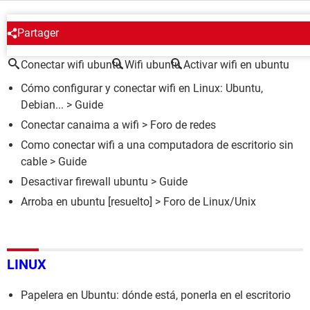
ALREDEDOR DEL MISMO TEMA
Partager
Conectar wifi ubuntu
Wifi ubuntu
Activar wifi en ubuntu
Cómo configurar y conectar wifi en Linux: Ubuntu,
Debian...
> Guide
Conectar canaima a wifi
>
Foro de redes
Como conectar wifi a una computadora de escritorio sin
cable
> Guide
Desactivar firewall ubuntu
> Guide
Arroba en ubuntu
[resuelto] >
Foro de Linux/Unix
LINUX
Papelera en Ubuntu: dónde está, ponerla en el escritorio