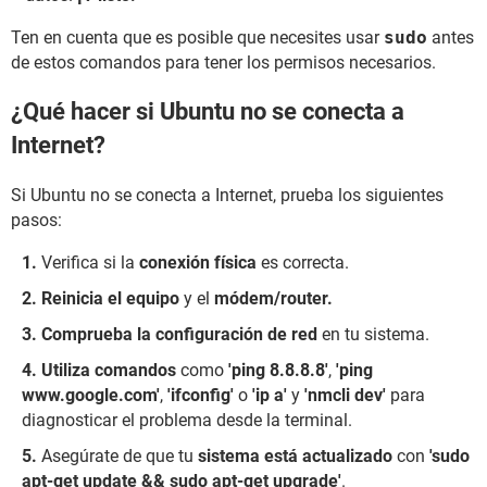
Ten en cuenta que es posible que necesites usar
sudo
antes
de estos comandos para tener los permisos necesarios.
¿Qué hacer si Ubuntu no se conecta a
Internet?
Si Ubuntu no se conecta a Internet, prueba los siguientes
pasos:
Verifica si la
conexión física
es correcta.
Reinicia el equipo
y el
módem/router.
Comprueba la configuración de red
en tu sistema.
Utiliza comandos
como
'ping 8.8.8.8'
,
'ping
www.google.com'
,
'ifconfig'
o
'ip a'
y
'nmcli dev'
para
diagnosticar el problema desde la terminal.
Asegúrate de que tu
sistema está actualizado
con
'sudo
apt-get update && sudo apt-get upgrade'
.