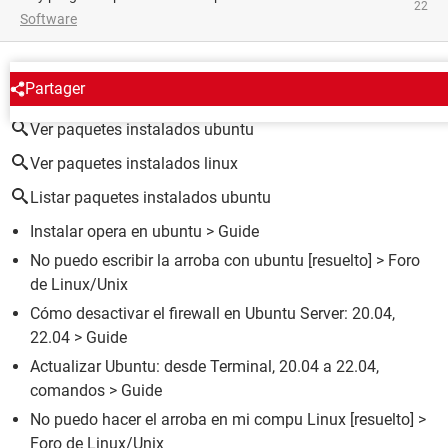
22
Software
ALREDEDOR DEL MISMO TEMA
Partager
Ver paquetes instalados ubuntu
Ver paquetes instalados linux
Listar paquetes instalados ubuntu
Instalar opera en ubuntu
> Guide
No puedo escribir la arroba con ubuntu
[resuelto] >
Foro
de Linux/Unix
Cómo desactivar el firewall en Ubuntu Server: 20.04,
22.04
> Guide
Actualizar Ubuntu: desde Terminal, 20.04 a 22.04,
comandos
> Guide
No puedo hacer el arroba en mi compu Linux
[resuelto] >
Foro de Linux/Unix