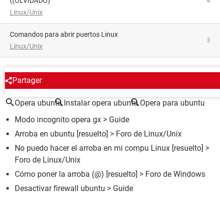
((OLVIDADO)
4
Linux/Unix
Comandos para abrir puertos Linux
3
Linux/Unix
ALREDEDOR DEL MISMO TEMA
Partager
Opera ubuntu
Instalar opera ubuntu
Opera para ubuntu
Modo incognito opera gx
> Guide
Arroba en ubuntu
[resuelto] >
Foro de Linux/Unix
No puedo hacer el arroba en mi compu Linux
[resuelto] >
Foro de Linux/Unix
Cómo poner la arroba (@)
[resuelto] >
Foro de Windows
Desactivar firewall ubuntu
> Guide