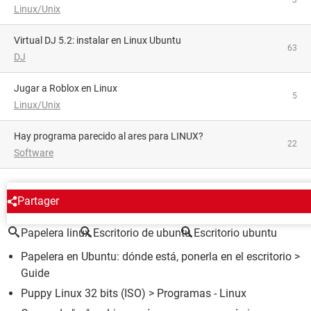
3
Linux/Unix
Virtual DJ 5.2: instalar en Linux Ubuntu
63
DJ
Jugar a Roblox en Linux
5
Linux/Unix
hay programa parecido al ares para LINUX?
22
Software
ALREDEDOR DEL MISMO TEMA
Partager
Papelera linux
Escritorio de ubuntu
Escritorio ubuntu
Papelera en Ubuntu: dónde está, ponerla en el escritorio
>
Guide
Puppy Linux 32 bits (ISO)
> Programas - Linux