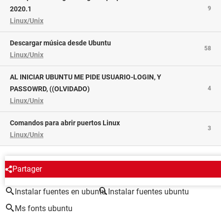
2020.1
9
Linux/Unix
Descargar música desde Ubuntu
58
Linux/Unix
AL INICIAR UBUNTU ME PIDE USUARIO-LOGIN, Y
PASSOWRD, ((OLVIDADO)
4
Linux/Unix
Comandos para abrir puertos Linux
3
Linux/Unix
ALREDEDOR DEL MISMO TEMA
Partager
Instalar fuentes en ubuntu
Instalar fuentes ubuntu
Ms fonts ubuntu