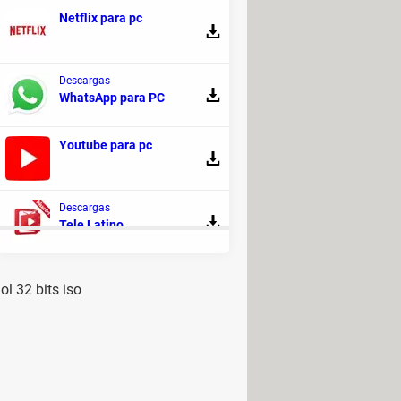
Netflix para pc
Descargas
WhatsApp para PC
Youtube para pc
Descargas
Tele Latino
l 32 bits iso
de
e 2016 32 bits
> Programas - Suites
as - Suites ofimáticas