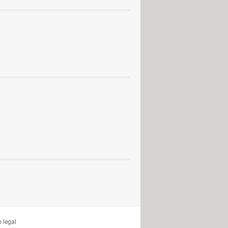
bits)
 (ISO 64 bits)
 legal