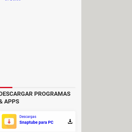
et, juegos y editores de imágenes,
o dependes de ellos. Una vez que se
spacio de trabajo customizado y
DESCARGAR PROGRAMAS
& APPS
Descargas
Snaptube para PC