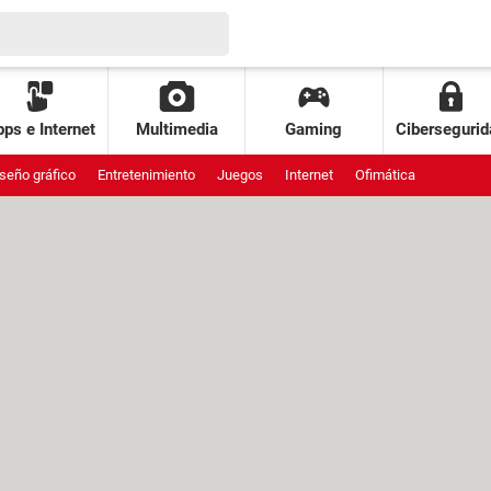
ps e Internet
Multimedia
Gaming
Cibersegurid
seño gráfico
Entretenimiento
Juegos
Internet
Ofimática