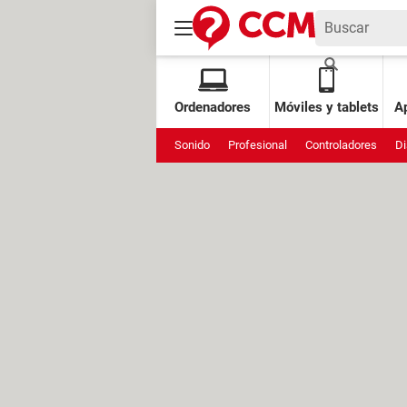
Ordenadores
Móviles y tablets
Ap
Sonido
Profesional
Controladores
Di