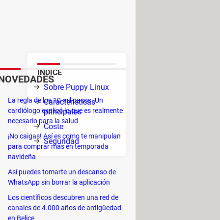
l usuario, realmente ideal para
o. Lo mejor de Linux pero a
ÍNDICE
NOVEDADES
vo
Sobre Puppy Linux
onar
La regla de los 10 mil pasos. Un
Características
maño
cardiólogo explicó lo que es realmente
principales
necesario para la salud
Coste
¡No caigas! Así es como te manipulan
ón
Seguridad
para comprar más en temporada
navideña
Así puedes tomarte un descanso de
WhatsApp sin borrar la aplicación
Los científicos descubren una red de
canales de 4.000 años de antigüedad
en Belice