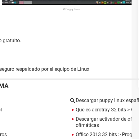
© Puppy Linux
o gratuito.
o seguro respaldado por el equipo de Linux.
EMA
Descargar puppy linux españo
l
Que es acrotray 32 bits
> Gui
Descargar activador de offic
ofimáticas
ros
Office 2013 32 bits
> Program