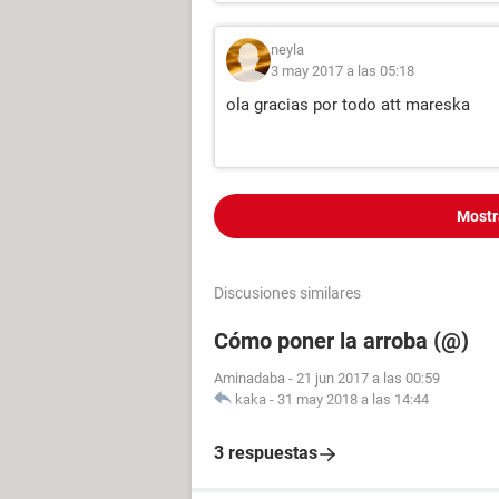
neyla
3 may 2017 a las 05:18
ola gracias por todo att mareska
Mostr
Discusiones similares
Cómo poner la arroba (@)
Aminadaba
-
21 jun 2017 a las 00:59
kaka
-
31 may 2018 a las 14:44
3 respuestas