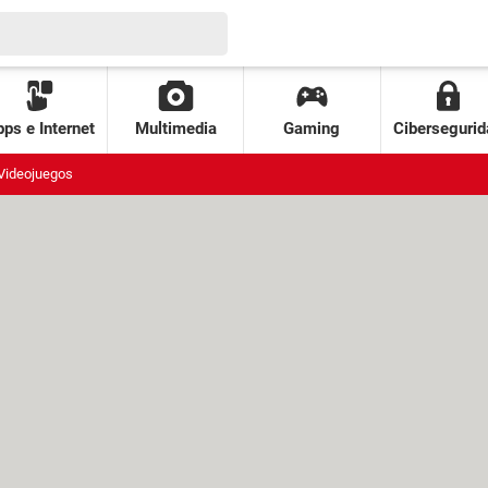
ps e Internet
Multimedia
Gaming
Cibersegurid
Videojuegos