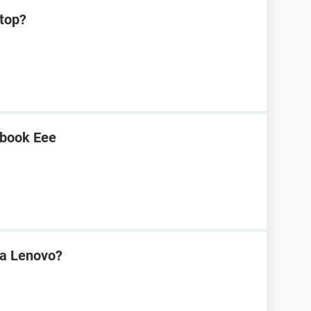
ptop?
tbook Eee
na Lenovo?