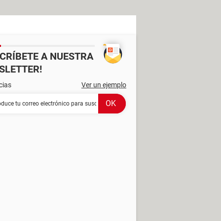
SCRÍBETE A NUESTRA
SLETTER!
cias
Ver un ejemplo