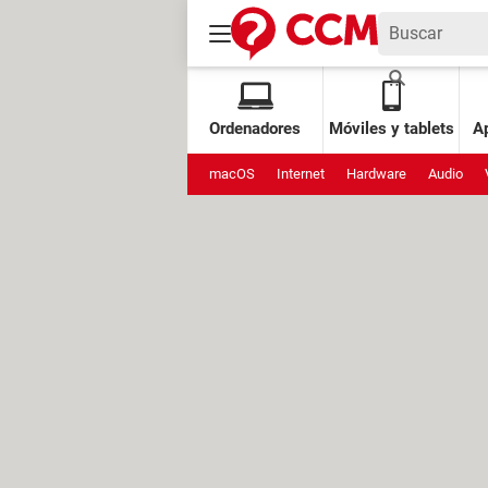
Ordenadores
Móviles y tablets
Ap
macOS
Internet
Hardware
Audio