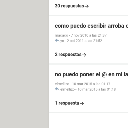
30 respuestas
como puedo escribir arroba e
macaco
-
7 nov 2010 a las 21:37
yo
-
2 oct 2011 a las 21:52
2 respuestas
no puedo poner el @ en mi la
elmellizo
-
10 mar 2015 a las 01:17
elmellizo
-
10 mar 2015 a las 01:18
1 respuesta