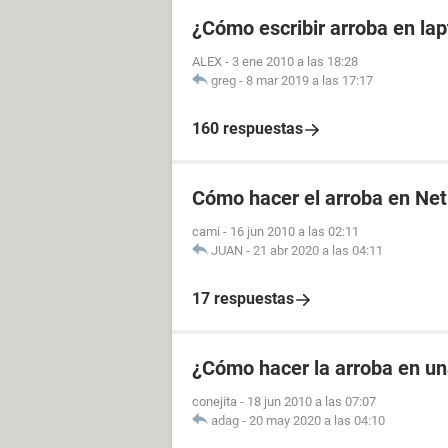
¿Cómo escribir arroba en la
ALEX
-
3 ene 2010 a las 18:28
greg
-
8 mar 2019 a las 17:17
160 respuestas
Cómo hacer el arroba en Ne
cami
-
16 jun 2010 a las 02:11
JUAN
-
21 abr 2020 a las 04:11
17 respuestas
¿Cómo hacer la arroba en u
conejita
-
18 jun 2010 a las 07:07
adag
-
20 may 2020 a las 04:10