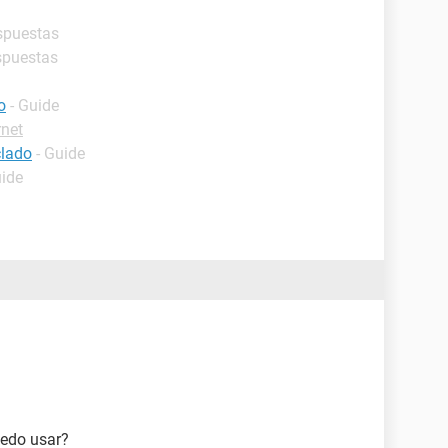
espuestas
spuestas
o
- Guide
rnet
clado
- Guide
uide
puedo usar?