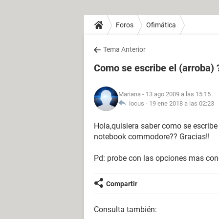
Foros
Ofimática
Tema Anterior
Como se escribe el (arroba) 
Mariana
- 13 ago 2009 a las 15:15
locus -
19 ene 2018 a las 02:23
Hola,quisiera saber como se escribe
notebook commodore?? Gracias!!
Pd: probe con las opciones mas con
Compartir
Consulta también: