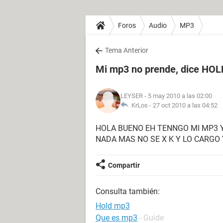
Foros
Audio
MP3
Tema Anterior
Mi mp3 no prende, dice HOL
LEYSER
- 5 may 2010 a las 02:00
KrLos -
27 oct 2010 a las 04:52
HOLA BUENO EH TENNGO MI MP3 Y 
NADA MAS NO SE X K Y LO CARGO
Compartir
Consulta también:
Hold mp3
Que es mp3
- Guide