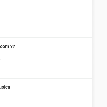
.com ??
0
usica