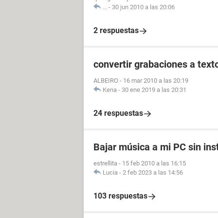
...
-
30 jun 2010 a las 20:06
2 respuestas
convertir grabaciones a text
ALBEIRO
-
16 mar 2010 a las 20:19
Kena
-
30 ene 2019 a las 20:31
24 respuestas
Bajar música a mi PC sin in
estrellita
-
15 feb 2010 a las 16:15
Lucia
-
2 feb 2023 a las 14:56
103 respuestas