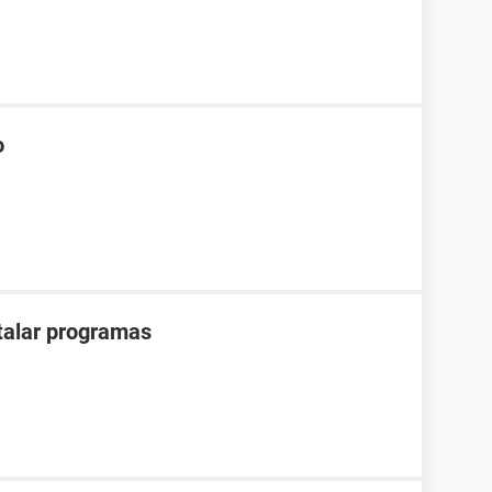
o
stalar programas