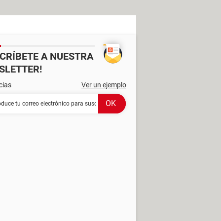
SCRÍBETE A NUESTRA
SLETTER!
cias
Ver un ejemplo