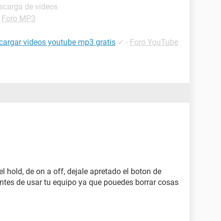
scarga de vídeos
-
Foro MP3
cargar videos youtube mp3 gratis
✓
-
Foro YouTube
l hold, de on a off, dejale apretado el boton de
es antes de usar tu equipo ya que pouedes borrar cosas