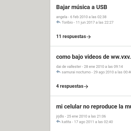
Bajar música a USB
angela
-
6 feb 2010 a las 02:38
Toribio
-
11 jun 2017 a las 22:27
11 respuestas
como bajo videos de ww.vxv
dai de vallester
-
28 ene 2010 a las 09:14
samurai nocturno
-
29 ago 2010 a las 00:4
4 respuestas
mi celular no reproduce la m
jrjdls
-
25 ene 2010 a las 21:06
katita
-
17 ago 2011 a las 02:40