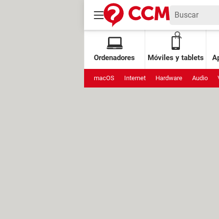
Ordenadores
Móviles y tablets
Ap
macOS
Internet
Hardware
Audio