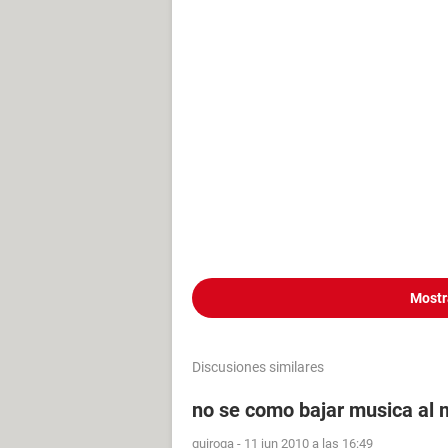
Mostr
Discusiones similares
no se como bajar musica al
quiroga
-
11 jun 2010 a las 16:49