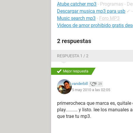
Atube catcher mp3
- Programas - De
Descargar musica mp3 para usb
✓
Music search mp3
-
Foro MP3
Videos de amor prohibido gratis des
2 respuestas
RESPUESTA 1 / 2
Mejor respuesta
vanderbill
29
5 may 2010 a las 02:05
primerocheca que marca es, quitale e
play.......... y listo. lee los manual
que trae tu mp3.