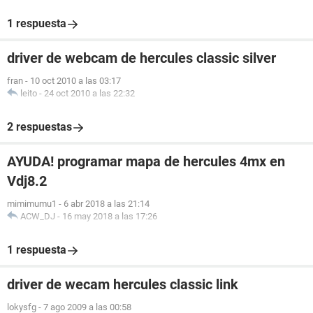
1 respuesta
driver de webcam de hercules classic silver
fran
-
10 oct 2010 a las 03:17
leito
-
24 oct 2010 a las 22:32
2 respuestas
AYUDA! programar mapa de hercules 4mx en
Vdj8.2
mimimumu1
-
6 abr 2018 a las 21:14
ACW_DJ
-
16 may 2018 a las 17:26
1 respuesta
driver de wecam hercules classic link
lokysfg
-
7 ago 2009 a las 00:58