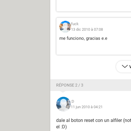
fuck
13 dic 2010 à 07:08
me funciono, gracias e.e
RÉPONSE 2 / 3
:D
11 jun 2010 à 04:21
dale al boton reset con un alfiler (n
el :D)