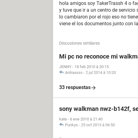
hola amigos soy TakerTrassh 4 o fa
y tuve que ir a un centro de servici
lo cambiaron por el rojo eso no tiene
viene el los documentos junto con la
Discusiones similares
Mi pc no reconoce mi walk
JENNY
-
18 feb 2010 à 20:15
Antraxsss
-
2 jul 2014 à 10:20
33 respuestas
sony walkman nwz-b142f, s
kate
-
6 ene 2010 à 21:40
Punkys
-
25 oct 2013 à 06:50