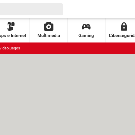
ps e Internet
Multimedia
Gaming
Cibersegurid
Videojuegos