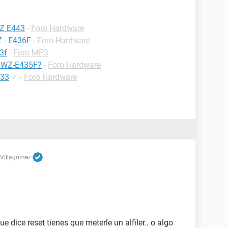
Z E443
-
Foro Hardware
 - E436F
-
Foro Hardware
3f
-
Foro MP3
 NWZ-E435F?
-
Foro Hardware
133
✓
-
Foro Hardware
 Villagómez
ue dice reset tienes que meterle un alfiler.. o algo