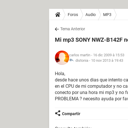
Foros
Audio
MP3
Tema Anterior
Mi mp3 SONY NWZ-B142F no
carlos martin
- 16 dic 2009 à 15:53
distonia -
10 nov 2013 à 19:43
Hola,
desde hace unos dias que intento 
en el CPU de mi computador y no carg
conecto por una hora mi mp3 y no
PROBLEMA ? necesito ayuda por fa
Compartir