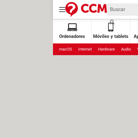
Ordenadores
Móviles y tablets
Ap
macOS
Internet
Hardware
Audio