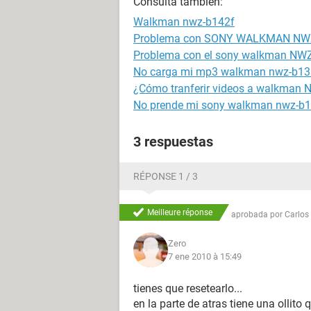
Consulta también:
Walkman nwz-b142f
Problema con SONY WALKMAN NW
Problema con el sony walkman NWZ
No carga mi mp3 walkman nwz-b13
¿Cómo tranferir videos a walkman
No prende mi sony walkman nwz-b
3 respuestas
RÉPONSE 1 / 3
Meilleure réponse
aprobada por
Carlos
Zero
7 ene 2010 à 15:49
tienes que resetearlo...
en la parte de atras tiene una ollito q