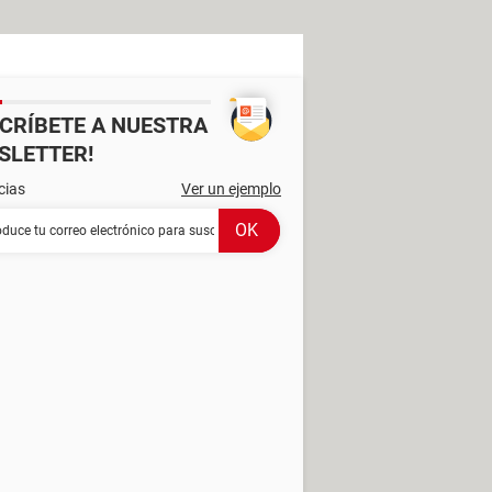
SCRÍBETE A NUESTRA
SLETTER!
cias
Ver un ejemplo