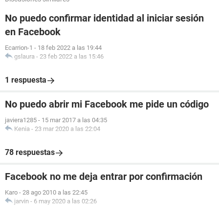
No puedo confirmar identidad al iniciar sesión
en Facebook
Ecarrion-1
-
18 feb 2022 a las 19:44
gslaura
-
23 feb 2022 a las 15:46
1 respuesta
No puedo abrir mi Facebook me pide un código
javiera1285
-
15 mar 2017 a las 04:35
Kenia
-
23 mar 2020 a las 22:04
78 respuestas
Facebook no me deja entrar por confirmación
Karo
-
28 ago 2010 a las 22:45
jarvin
-
6 may 2020 a las 02:26