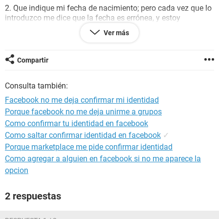
2. Que indique mi fecha de nacimiento; pero cada vez que lo
introduzco me dice que la fecha es errónea, y estoy
plenamente seguro que la fecha que introduzco es la
Ver más
correcta y lo mismo me sucede con la tercera opción.
3. Que identifique fotos de mis amigos; pero me dice
Compartir
siempre que son erróneas y estoy 100% seguro que son
correctas.
Consulta también:
Desearía saber que puedo hace en este caso para recuperar
Facebook no me deja confirmar mi identidad
la cuenta e iniciar sesión o si hay manera de contactar con
Porque facebook no me deja unirme a grupos
ellos (Facebook) para que revisen porque los controles para
Como confirmar tu identidad en facebook
confirmar la identidad no me funcionan. ¿Qué puedo hacer
para recuperar la cuenta? Gracias.
Como saltar confirmar identidad en facebook
✓
Porque marketplace me pide confirmar identidad
Como agregar a alguien en facebook si no me aparece la
Configuración:
Windows / Firefox 71.0
opcion
2 respuestas