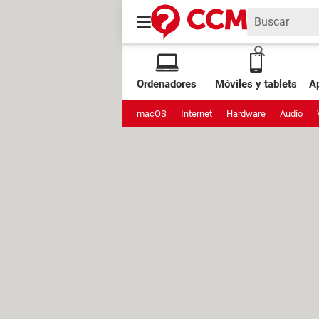
Ordenadores
Móviles y tablets
Ap
macOS
Internet
Hardware
Audio