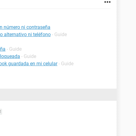
in número ni contraseña
 alternativo ni teléfono
- Guide
eña
- Guide
bloqueada
- Guide
ook guardada en mi celular
- Guide
2