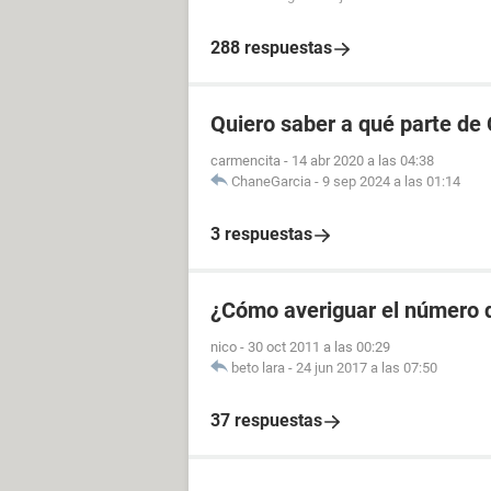
288 respuestas
Quiero saber a qué parte de
carmencita
-
14 abr 2020 a las 04:38
ChaneGarcia
-
9 sep 2024 a las 01:14
3 respuestas
¿Cómo averiguar el número d
nico
-
30 oct 2011 a las 00:29
beto lara
-
24 jun 2017 a las 07:50
37 respuestas