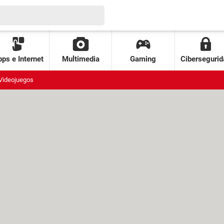
ps e Internet
Multimedia
Gaming
Cibersegurid
Videojuegos