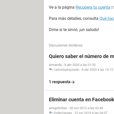
Ve a la página
Recupera tu cuenta
Para más detalles, consulta
Qué hac
Dime si te sirvió, ¡un saludo!
Discusiones similares
Quiero saber el número de m
Armando
-
8 abr 2020 a las 01:32
carloslopezjurado
-
8 abr 2020 a las 16:13
1 respuesta
Eliminar cuenta en Facebook
amigotimber
-
30 nov 2012 a las 02:40
EnderVargas
-
22 jun 2019 a las 04:57