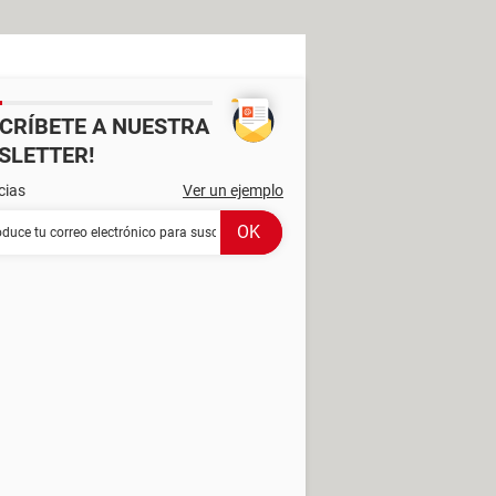
SCRÍBETE A NUESTRA
SLETTER!
cias
Ver un ejemplo