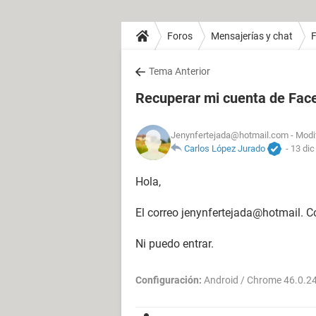
Foros
Mensajerías y chat
Tema Anterior
Recuperar mi cuenta de Fac
Jenynfertejada@hotmail.com
- Modi
Carlos López Jurado
-
13 dic
Hola,
El correo jenynfertejada@hotmail. 
Ni puedo entrar.
Configuración:
Android / Chrome 46.0.2